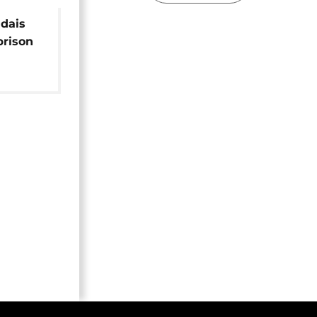
dais
prison
 de