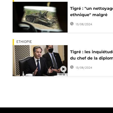
Tigré : "un nettoyag
ethnique" malgré
l'accord de paix, sel
13/08/2024
HRW
ETHIOPIE
Tigré : les inquiétu
du chef de la diplo
américaine
13/08/2024
00:58