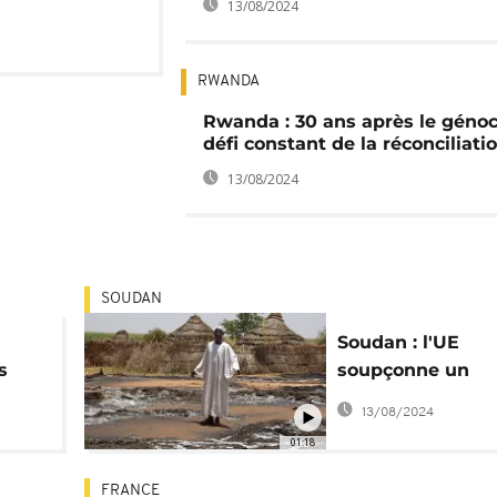
13/08/2024
RWANDA
Rwanda : 30 ans après le génoci
défi constant de la réconciliati
13/08/2024
SOUDAN
Soudan : l'UE
s
soupçonne un
e
"nettoyage ethn
13/08/2024
au Darfour
01:18
FRANCE