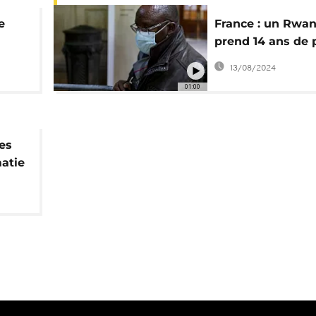
e
France : un Rwan
prend 14 ans de 
on
pour "complicité
13/08/2024
génocide"
01:00
des
matie