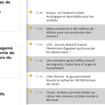
res de
u
Kenya : un fauteuil roulant
12:48
écologique et abordable pour les
enfants
Meta condamné à 942 millions de
12:08
dollars pour non protection des
mineurs
USA : Qui est Abdul El-Sayed,
11:56
Kagamé
l’Américano-Égyptien qui bouscule
les démocrates ?
nertie de
ors du
Une semaine après l’afflux massif
11:45
de migrants, Ceuta face à l’urgence
humanitaire
Côte d’Ivoire : le gouvernement
11:33
boucle le rachat de 100 000 tonnes
de cacao
Ceuta : le Maroc promet d’aider au
11:16
ifs
retour des mineurs, le bilan monte à
s
80 morts