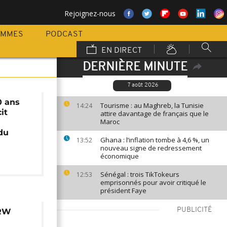
Rejoignez-nous
AMMES
PODCAST
EN DIRECT
DERNIÈRE MINUTE
7 août 2026
0 ans
Tourisme : au Maghreb, la Tunisie
14:24
it
attire davantage de français que le
Maroc
du
Ghana : l’inflation tombe à 4,6 %, un
13:52
nouveau signe de redressement
économique
Sénégal : trois TikTokeurs
12:53
emprisonnés pour avoir critiqué le
président Faye
PUBLICITÉ
HRW