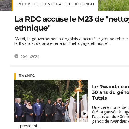
RÉPUBLIQUE DÉMOCRATIQUE DU CONGO
La RDC accuse le M23 de "nett
ethnique"
Mardi, le gouvernement congolais a accusé le groupe rebell
le Rwanda, de procéder à un "nettoyage ethnique" .
20/11/2024
RWANDA
Le Rwanda co
30 ans du géno
Tutsis
Une cérémonie de
été organisée à Kig
l'occasion du 30ème
01:13
génocide rwandais 
président ...