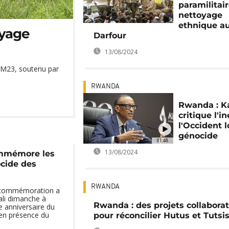
paramilitai
nettoyage
ethnique a
oyage
Darfour
13/08/2024
e M23, soutenu par
RWANDA
Rwanda : 
critique l'i
l'Occident l
génocide
01:48
13/08/2024
mmémore les
cide des
RWANDA
 commémoration a
ali dimanche à
Rwanda : des projets collaborat
 anniversaire du
en présence du
pour réconcilier Hutus et Tutsi