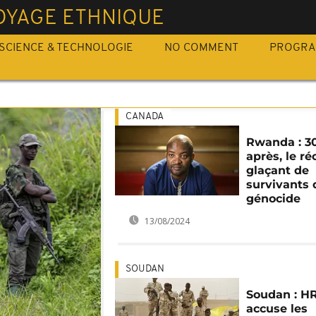
OYAGE ETHNIQUE
SCIENCE & TECHNOLOGIE
NO COMMENT
PROGR
CANADA
Rwanda : 3
après, le réc
glaçant de
survivants 
génocide
13/08/2024
SOUDAN
Soudan : 
accuse les