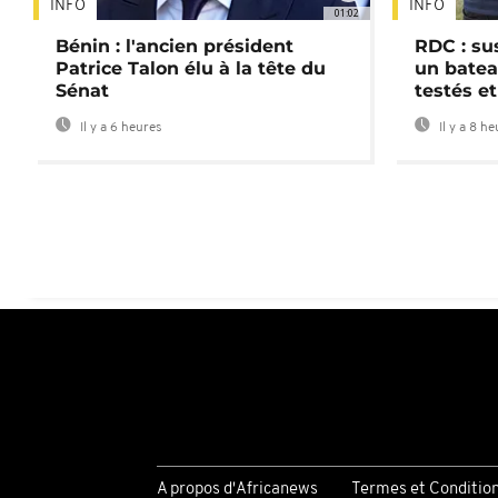
INFO
INFO
01:02
Bénin : l'ancien président
RDC : su
Patrice Talon élu à la tête du
un batea
Sénat
testés et
Il y a 6 heures
Il y a 8 h
A propos d'Africanews
Termes et Conditio