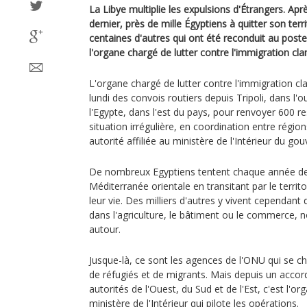
La Libye multiplie les expulsions d'Étrangers. Aprè
dernier, près de mille Égyptiens à quitter son terri
centaines d'autres qui ont été reconduit au post
l'organe chargé de lutter contre l'immigration cla
L'organe chargé de lutter contre l'immigration cl
lundi des convois routiers depuis Tripoli, dans l'o
l'Egypte, dans l'est du pays, pour renvoyer 600 r
situation irrégulière, en coordination entre région
autorité affiliée au ministère de l'Intérieur du g
De nombreux Egyptiens tentent chaque année de r
Méditerranée orientale en transitant par le territo
leur vie. Des milliers d'autres y vivent cependant 
dans l'agriculture, le bâtiment ou le commerce, 
autour.
Jusque-là, ce sont les agences de l'ONU qui se c
de réfugiés et de migrants. Mais depuis un acco
autorités de l'Ouest, du Sud et de l'Est, c'est l'
ministère de l'Intérieur qui pilote les opérations.