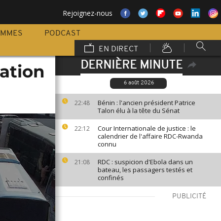
Rejoignez-nous
AMMES
PODCAST
EN DIRECT
DERNIÈRE MINUTE
uation
6 août 2026
Bénin : l'ancien président Patrice
22:48
Talon élu à la tête du Sénat
Cour Internationale de justice : le
22:12
calendrier de l'affaire RDC-Rwanda
connu
RDC : suspicion d'Ebola dans un
21:08
bateau, les passagers testés et
confinés
PUBLICITÉ