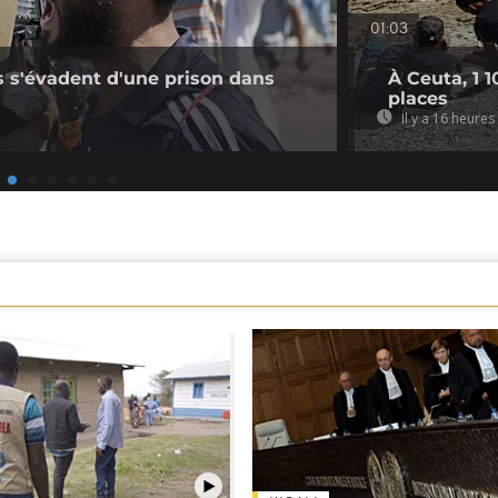
01:03
s s'évadent d'une prison dans
À Ceuta, 1 
places
Il y a 16 heures