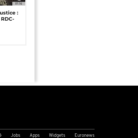
01:16
ustice :
e RDC-
é
Jobs
Apps
Widgets
Euronews