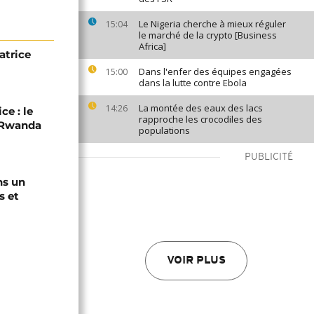
Le Nigeria cherche à mieux réguler
15:04
le marché de la crypto [Business
Africa]
atrice
Dans l'enfer des équipes engagées
15:00
dans la lutte contre Ebola
La montée des eaux des lacs
14:26
ce : le
rapproche les crocodiles des
C-Rwanda
populations
PUBLICITÉ
ns un
s et
VOIR PLUS