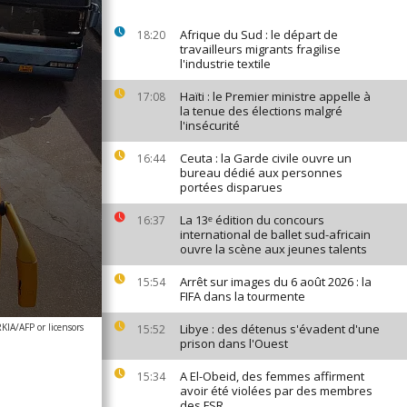
Afrique du Sud : le départ de
18:20
travailleurs migrants fragilise
l'industrie textile
Haïti : le Premier ministre appelle à
17:08
la tenue des élections malgré
l'insécurité
Ceuta : la Garde civile ouvre un
16:44
bureau dédié aux personnes
portées disparues
La 13ᵉ édition du concours
16:37
international de ballet sud-africain
ouvre la scène aux jeunes talents
Arrêt sur images du 6 août 2026 : la
15:54
FIFA dans la tourmente
A/AFP or licensors
Libye : des détenus s'évadent d'une
15:52
prison dans l'Ouest
A El-Obeid, des femmes affirment
15:34
avoir été violées par des membres
des FSR