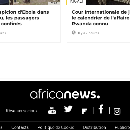
KIGALI
02:05
spicion d'Ebola dans
Cour Internationale de j
u, les passagers
le calendrier de l'affair
 confinés
Rwanda connu
eures
Il y a 7 heures
Réseaux sociaux
ns
Contacts
Politique de Cookie
Distribution
Publicit