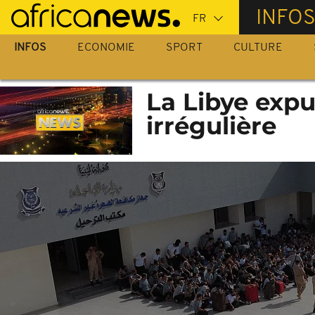
Passer
INFO
au
contenu
INFOS
ECONOMIE
SPORT
CULTURE
principal
La Libye expu
irrégulière