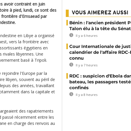
s avoir contraint en juin
toire à pied, lundi, ce sont des
VOUS AIMEREZ AUSSI
e frontière d'Emsaead par
ndestine.
Bénin : l'ancien président P
Talon élu à la tête du Sénat
andestine en Libye a organisé
Il y a 6 heures
uest, vers la frontière avec
Cour Internationale de justi
essortissants égyptiens en
calendrier de l'affaire RD
s rivales libyennes. Une
connu
ouvernement basé à Tripoli.
Il y a 7 heures
ejoindre l'Europe par la
RDC : suspicion d'Ebola da
ire libyen, souvent au péril de
bateau, les passagers testé
depuis des années, travaillant
confinés
notamment dans la capitale et
Il y a 8 heures
hargeaient des rapatriements
rd passé récemment entre les
organe en charge des renvois au