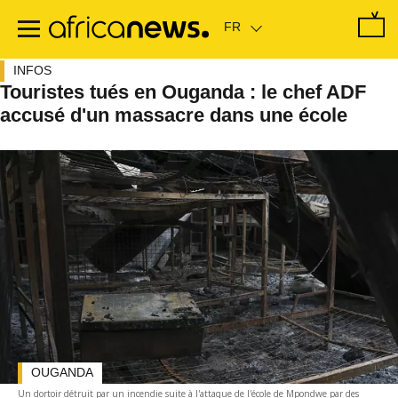
Passer
au
contenu
principal
INFOS
Touristes tués en Ouganda : le chef ADF
accusé d'un massacre dans une école
OUGANDA
Un dortoir détruit par un incendie suite à l'attaque de l'école de Mpondwe par des