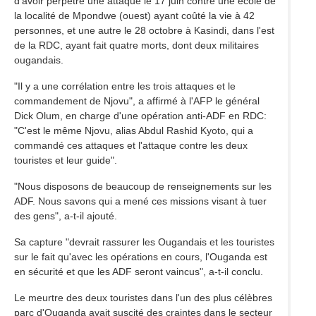
d'avoir perpétré une attaque le 17 juin contre une école de
la localité de Mpondwe (ouest) ayant coûté la vie à 42
personnes, et une autre le 28 octobre à Kasindi, dans l'est
de la RDC, ayant fait quatre morts, dont deux militaires
ougandais.
"Il y a une corrélation entre les trois attaques et le
commandement de Njovu", a affirmé à l'AFP le général
Dick Olum, en charge d'une opération anti-ADF en RDC:
"C'est le même Njovu, alias Abdul Rashid Kyoto, qui a
commandé ces attaques et l'attaque contre les deux
touristes et leur guide".
"Nous disposons de beaucoup de renseignements sur les
ADF. Nous savons qui a mené ces missions visant à tuer
des gens", a-t-il ajouté.
Sa capture "devrait rassurer les Ougandais et les touristes
sur le fait qu'avec les opérations en cours, l'Ouganda est
en sécurité et que les ADF seront vaincus", a-t-il conclu.
Le meurtre des deux touristes dans l'un des plus célèbres
parc d'Ouganda avait suscité des craintes dans le secteur