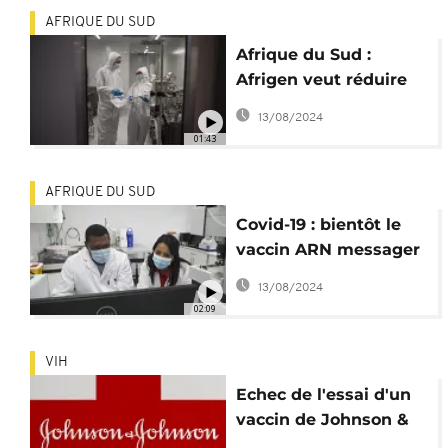
AFRIQUE DU SUD
Afrique du Sud :
Afrigen veut réduire
les disparités de
13/08/2024
vaccination
01:43
AFRIQUE DU SUD
Covid-19 : bientôt le
vaccin ARN messager
sud-africain ?
13/08/2024
02:09
VIH
Echec de l'essai d'un
vaccin de Johnson &
Johnson contre le VIH