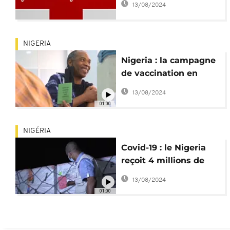
13/08/2024
NIGERIA
Nigeria : la campagne
de vaccination en
marche
13/08/2024
01:00
NIGÉRIA
Covid-19 : le Nigeria
reçoit 4 millions de
doses de vaccin
13/08/2024
Moderna
01:00