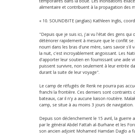
temporaires dans la boue. Les inondations exace
alimentaire et contribuent à la propagation des m
« 10. SOUNDBITE (anglais) Kathleen Inglis, coord
"Depuis que je suis ici, j'ai vu l'état des gens qui 
détériorer rapidement à mesure que le conflit se 
nourri dans les bras d'une mère, sans savoir s'il va
la nuit, c'est incroyablement angoissant. Les Nat
d'apporter leur soutien en fournissant une aide 
puissent survivre, non seulement à leur entrée d
durant la suite de leur voyage".
Le camp de réfugiés de Renk ne pourra pas accueil
franchi la frontière. Ces derniers sont contraints 
bateaux, car il n'y a aucune liaison routière. Malak
camp, se situe à au moins 3 jours de navigation.
Depuis son déclenchement le 15 avril, la guerre 
par le général Abdel Fattah al-Burhane et les For
son ancien adjoint Mohamed Hamdan Daglo a fai