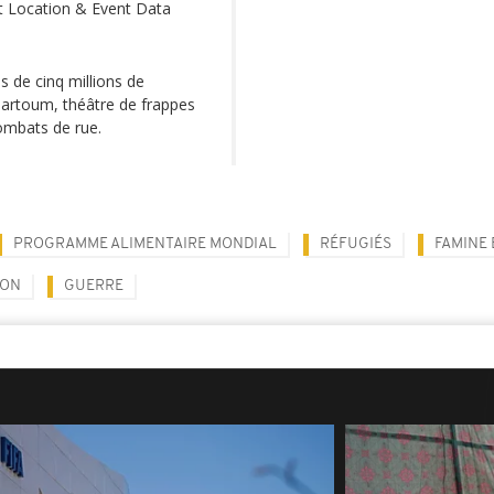
t Location & Event Data
 de cinq millions de
Khartoum, théâtre de frappes
combats de rue.
PROGRAMME ALIMENTAIRE MONDIAL
RÉFUGIÉS
FAMINE 
ION
GUERRE