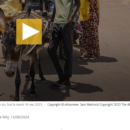
an du Sud le mardi 16 mai 2023.
-
Copyright © africanews
Sam Mednick/Copyright 2023 The AP. 
e MAJ:
13/08/2024