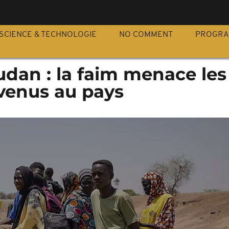
S
SCIENCE & TECHNOLOGIE
NO COMMENT
PROGR
dan : la faim menace les
venus au pays