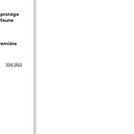
 protège
 faune
remière
Voir plus