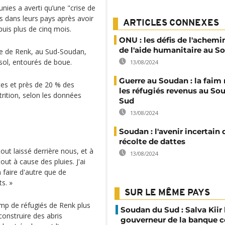
ies a averti qu’une "crise de
s dans leurs pays après avoir
ARTICLES CONNEXES
puis plus de cinq mois.
ONU : les défis de l'achem
de l'aide humanitaire au S
lle de Renk, au Sud-Soudan,
ol, entourés de boue.
13/08/2024
Guerre au Soudan : la fai
tes et près de 20 % des
les réfugiés revenus au So
rition, selon les données
Sud
13/08/2024
Soudan : l'avenir incertain 
récolte de dattes
ut laissé derrière nous, et à
13/08/2024
out à cause des pluies. J'ai
 faire d'autre que de
ts. »
SUR LE MÊME PAYS
amp de réfugiés de Renk plus
Soudan du Sud : Salva Kiir
construire des abris
gouverneur de la banque c