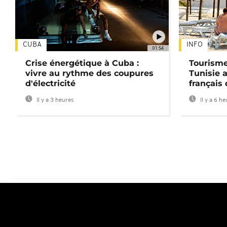
CUBA
INFO
01:54
Crise énergétique à Cuba :
Tourisme
vivre au rythme des coupures
Tunisie 
d'électricité
français
Il y a 3 heures
Il y a 6 h