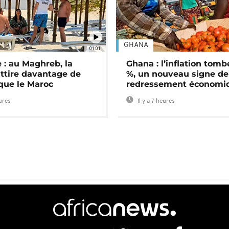
GHANA
01:01
 : au Maghreb, la
Ghana : l’inflation tomb
attire davantage de
%, un nouveau signe de
 que le Maroc
redressement économi
eures
Il y a 7 heures