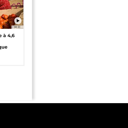
00:51
e à 4,6
que