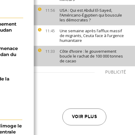
USA : Qui est Abdul El-Sayed,
11:56
l’Américano-Égyptien qui bouscule
les démocrates ?
inement
oudan
Une semaine après l’afflux massif
11:45
de migrants, Ceuta face à l’urgence
humanitaire
m menace
Côte d’Ivoire : le gouvernement
11:33
udan du
boucle le rachat de 100 000 tonnes
de cacao
PUBLICITÉ
de la
VOIR PLUS
 limoge le
entrale