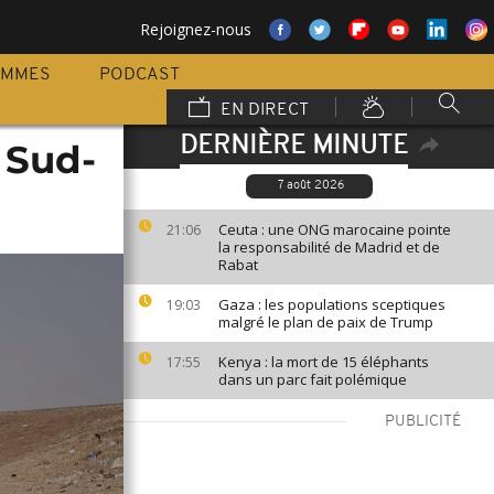
Rejoignez-nous
AMMES
PODCAST
EN DIRECT
DERNIÈRE MINUTE
 Sud-
7 août 2026
Ceuta : une ONG marocaine pointe
21:06
la responsabilité de Madrid et de
Rabat
Gaza : les populations sceptiques
19:03
malgré le plan de paix de Trump
Kenya : la mort de 15 éléphants
17:55
dans un parc fait polémique
PUBLICITÉ