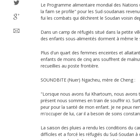
Le Programme alimentaire mondial des Nations un
la faim se profile" pour les Sud-soudanais revenu
fui les combats qui déchirent le Soudan voisin de
Dans un camp de réfugiés situé dans la petite vi
des enfants sous-alimentés dorment à même le s
Plus d'un quart des femmes enceintes et allaitan
enfants de moins de cinq ans souffrent de malnut
recueillies au poste frontière.
SOUNDBITE (Nuer) Ngacheu, mère de Cheng :
"Lorsque nous avons fui Khartoum, nous avons to
présent nous sommes en train de souffrir ici. Surt
peur pour la santé de mon enfant. Je ne peux rien
m'occuper de lui, car il a besoin de soins constan
La saison des pluies a rendu les conditions du c
difficiles et a forcé les réfugiés du Sud-Soudan à 