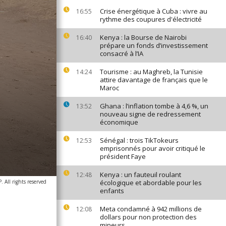
Crise énergétique à Cuba : vivre au
16:55
rythme des coupures d'électricité
Kenya : la Bourse de Nairobi
16:40
prépare un fonds d’investissement
consacré à l’IA
Tourisme : au Maghreb, la Tunisie
14:24
attire davantage de français que le
Maroc
Ghana : l’inflation tombe à 4,6 %, un
13:52
nouveau signe de redressement
économique
Sénégal : trois TikTokeurs
12:53
emprisonnés pour avoir critiqué le
président Faye
Kenya : un fauteuil roulant
12:48
All rights reserved
écologique et abordable pour les
enfants
Meta condamné à 942 millions de
12:08
dollars pour non protection des
mineurs