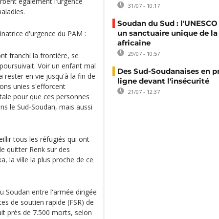
rbent également l'urgence
31/07 - 10:17
aladies.
Soudan du Sud : l'UNESCO
un sanctuaire unique de la
inatrice d'urgence du PAM :
africaine
29/07 - 10:57
ont franchi la frontière, se
poursuivait. Voir un enfant mal
Des Sud-Soudanaises en p
 rester en vie jusqu'à la fin de
ligne devant l'insécurité
ions unies s'efforcent
21/07 - 12:37
vitale pour que ces personnes
ans le Sud-Soudan, mais aussi
lir tous les réfugiés qui ont
de quitter Renk sur des
a, la ville la plus proche de ce
au Soudan entre l'armée dirigée
ces de soutien rapide (FSR) de
t près de 7.500 morts, selon