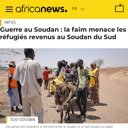
Passer
au
contenu
principal
INFOS
Guerre au Soudan : la faim menace les
réfugiés revenus au Soudan du Sud
SUD-SOUDAN
Des personnes traversent la frontière entre le Soudan et le Sud-Soudan au poste