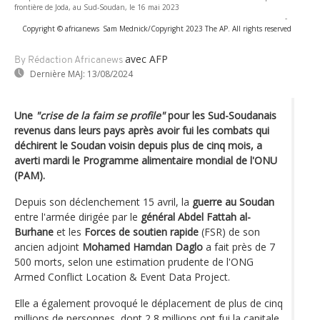
frontière de Joda, au Sud-Soudan, le 16 mai 2023
-
Copyright © africanews
Sam Mednick/Copyright 2023 The AP. All rights reserved
avec AFP
By Rédaction Africanews
Dernière MAJ:
13/08/2024
Une
"crise de la faim se profile"
pour les Sud-Soudanais
revenus dans leurs pays après avoir fui les combats qui
déchirent le Soudan voisin depuis plus de cinq mois, a
averti mardi le Programme alimentaire mondial de l'ONU
(PAM).
Depuis son déclenchement 15 avril, la
guerre au Soudan
entre l'armée dirigée par le
général Abdel Fattah al-
Burhane
et les
Forces de soutien rapide
(FSR) de son
ancien adjoint
Mohamed Hamdan Daglo
a fait près de 7
500 morts, selon une estimation prudente de l'ONG
Armed Conflict Location & Event Data Project.
Elle a également provoqué le déplacement de plus de cinq
millions de personnes, dont 2,8 millions ont fui la capitale