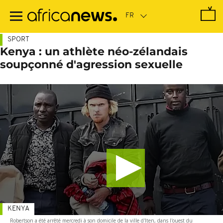
Passer
au
contenu
principal
SPORT
Kenya : un athlète néo-zélandais
soupçonné d'agression sexuelle
KENYA
Robertson a été arrêté mercredi à son domicile de la ville d'Iten, dans l'ouest du