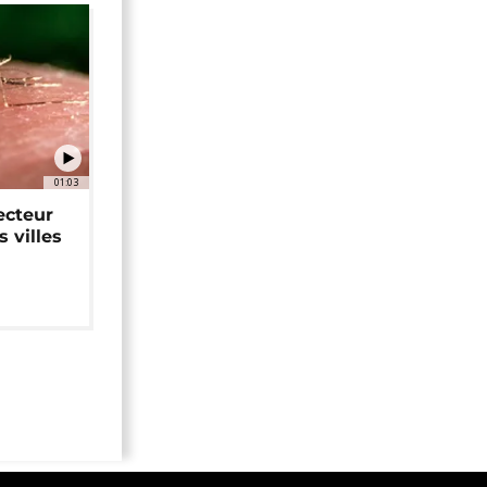
01:03
ecteur
 villes