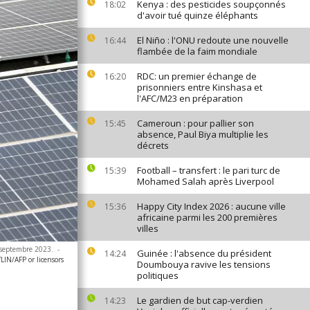
Kenya : des pesticides soupçonnés
18:02
d'avoir tué quinze éléphants
El Niño : l'ONU redoute une nouvelle
16:44
flambée de la faim mondiale
RDC: un premier échange de
16:20
prisonniers entre Kinshasa et
l'AFC/M23 en préparation
Cameroun : pour pallier son
15:45
absence, Paul Biya multiplie les
décrets
Football – transfert : le pari turc de
15:39
Mohamed Salah après Liverpool
Happy City Index 2026 : aucune ville
15:36
africaine parmi les 200 premières
villes
r septembre 2023.
-
Guinée : l'absence du président
14:24
N/AFP or licensors
Doumbouya ravive les tensions
politiques
Le gardien de but cap-verdien
14:23