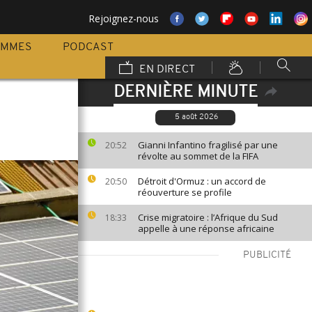
Rejoignez-nous
AMMES
PODCAST
EN DIRECT
DERNIÈRE MINUTE
5 août 2026
Gianni Infantino fragilisé par une
20:52
révolte au sommet de la FIFA
Détroit d'Ormuz : un accord de
20:50
réouverture se profile
Crise migratoire : l’Afrique du Sud
18:33
appelle à une réponse africaine
PUBLICITÉ