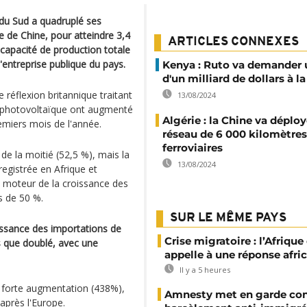
 du Sud a quadruplé ses
 de Chine, pour atteindre 3,4
ARTICLES CONNEXES
 capacité de production totale
'entreprise publique du pays.
Kenya : Ruto va demander 
d'un milliard de dollars à l
réflexion britannique traitant
13/08/2024
ie photovoltaïque ont augmenté
Algérie : la Chine va déplo
remiers mois de l'année.
réseau de 6 000 kilomètres
ferroviaires
de la moitié (52,5 %), mais la
13/08/2024
registrée en Afrique et
l moteur de la croissance des
s de 50 %.
SUR LE MÊME PAYS
oissance des importations de
Crise migratoire : l’Afriqu
us que doublé, avec une
appelle à une réponse afri
Il y a 5 heures
 forte augmentation (438%),
Amnesty met en garde con
après l'Europe.