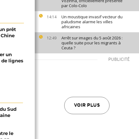
Vozinha, officiellement présenté
par Colo-Colo
Un moustique invasif vecteur du
14:14
paludisme alarme les villes
africaines
un prêt
a Chine
Arrêt sur images du 5 août 2026 :
12:49
quelle suite pour les migrants à
Ceuta ?
yer un
PUBLICITÉ
 de lignes
VOIR PLUS
e du Sud
caine
tre le