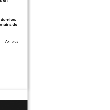
s en
 derniers
 mains de
Voir plus