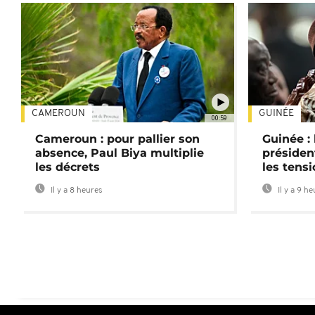
CAMEROUN
GUINÉE
00:59
Cameroun : pour pallier son
Guinée :
absence, Paul Biya multiplie
préside
les décrets
les tensi
Il y a 8 heures
Il y a 9 h