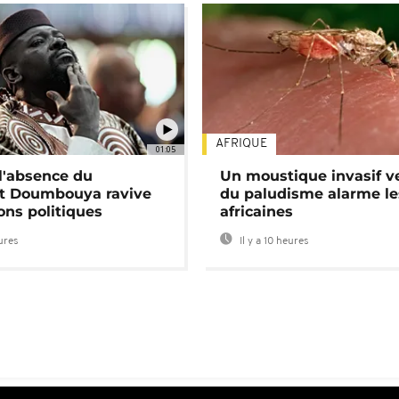
AFRIQUE
01:05
 l'absence du
Un moustique invasif v
nt Doumbouya ravive
du paludisme alarme les
ons politiques
africaines
eures
Il y a 10 heures