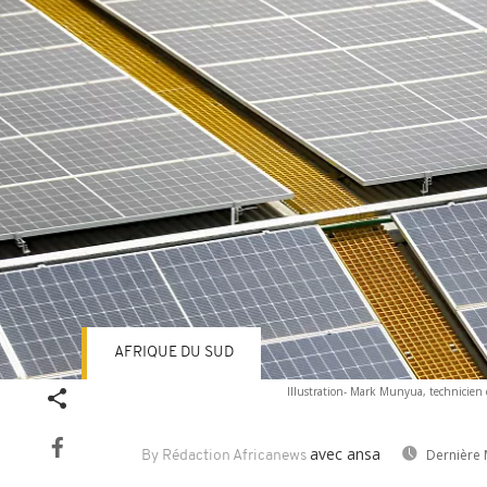
AFRIQUE DU SUD
Illustration- Mark Munyua, technicien 
avec ansa
Dernière 
By Rédaction Africanews