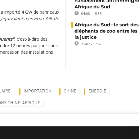
harcèlement anti-immigré
Afrique du Sud
ud a importé 4 GW de panneaux
04/08 - 15:35
_
équivalant à environ 3 % de
Afrique du Sud : le sort des
éléphants de zoo entre les
la justice
quents",
c'est-à-dire des
31/07 - 17:57
eindre 12 heures par jour sans
mentation des installations
LAIRE
IMPORTATION
CHINE
ENERGIE
NS CHINE-AFRIQUE