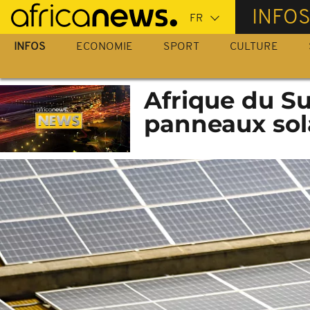
Passer
INFO
au
contenu
INFOS
ECONOMIE
SPORT
CULTURE
principal
Afrique du Su
panneaux sol