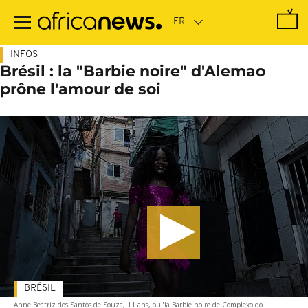
Passer
au
contenu
principal
INFOS
Brésil : la "Barbie noire" d'Alemao
prône l'amour de soi
BRÉSIL
Anne Beatriz dos Santos de Souza, 11 ans, ou"la Barbie noire de Complexo do