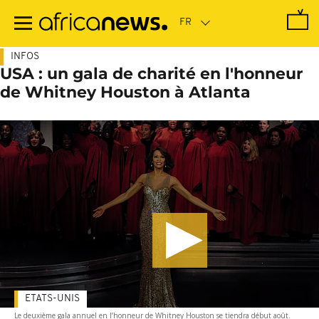
Passer
au
contenu
principal
INFOS
USA : un gala de charité en l'honneur
de Whitney Houston à Atlanta
ETATS-UNIS
Le deuxième gala annuel en l’honneur de Whitney Houston se tiendra début août.