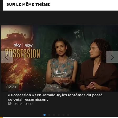
SUR LE MÊME THÈME
02:20
« Possession » : en Jamaïque, les fantômes du passé
colonial ressurgissent
05/08 - 09:37