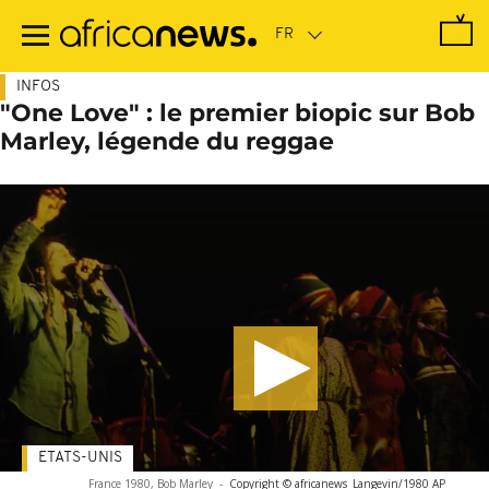
Passer
au
contenu
principal
INFOS
"One Love" : le premier biopic sur Bob
Marley, légende du reggae
ETATS-UNIS
France 1980, Bob Marley
-
Copyright © africanews
Langevin/1980 AP