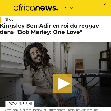
Passer
au
contenu
principal
INFOS
Kingsley Ben-Adir en roi du reggae
dans "Bob Marley: One Love"
ROYAUME-UNI
Cette image publiée par Paramount Pictures montre Kingsley Ben-Adir dans "Bob