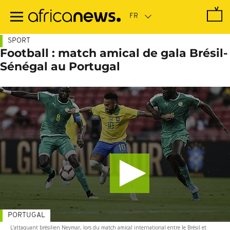
Passer
au
contenu
principal
SPORT
Football : match amical de gala Brésil-
Sénégal au Portugal
PORTUGAL
L'attaquant brésilien Neymar, lors du match amical international entre le Brésil et