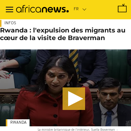
Passer
au
contenu
principal
INFOS
Rwanda : l'expulsion des migrants au
cœur de la visite de Braverman
RWANDA
La ministre britannique de l'intérieur, Suella Braverman
-