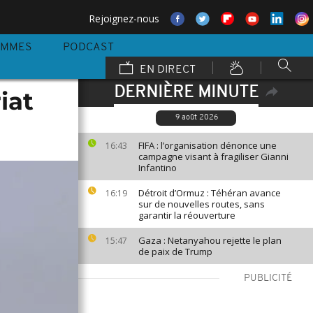
Rejoignez-nous
AMMES
PODCAST
EN DIRECT
DERNIÈRE MINUTE
iat
9 août 2026
FIFA : l’organisation dénonce une
16:43
campagne visant à fragiliser Gianni
Infantino
Détroit d’Ormuz : Téhéran avance
16:19
sur de nouvelles routes, sans
garantir la réouverture
Gaza : Netanyahou rejette le plan
15:47
de paix de Trump
PUBLICITÉ