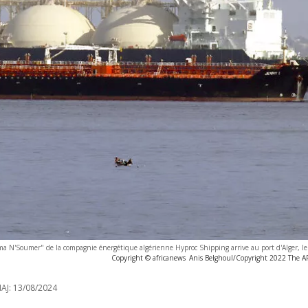
ma N'Soumer" de la compagnie énergétique algérienne Hyproc Shipping arrive au port d'Alger, l
Copyright © africanews
Anis Belghoul/Copyright 2022 The AP.
AJ:
13/08/2024