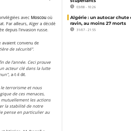
stupéfiants
03/08 - 10:26
privilégiées avec
Moscou
où
Algérie : un autocar chute
ravin, au moins 27 morts
t. Par ailleurs, Alger a décidé
ée depuis l'invasion russe.
31/07 - 21:55
ie avaient convenu de
ière de sécurité"
.
fin de l’année. Ceci prouve
un acteur clé dans la lutte
mmun"
, a-t-il dit.
 le terrorisme et nous
tégique de ces menaces,
r mutuellement les actions
er la stabilité de notre
e pense en particulier au