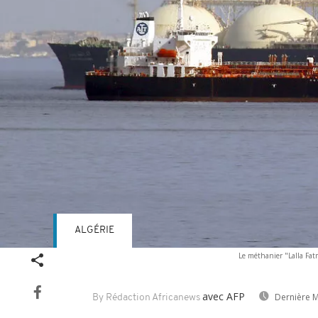
ALGÉRIE
Le méthanier "Lalla Fat
avec AFP
Dernière M
By Rédaction Africanews