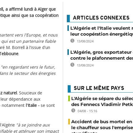
l, a affirmé lundi à Alger que
étique ainsi que sa coopération
ARTICLES CONNEXES
L'Algérie et l'Italie veulent
leur coopération énergétiq
artent vers l'Europe, et nous
qui est un partenaire fiable
13/08/2024
aré M. Borrell à l'issue d'un
L'Algérie, gros exportateur
 Tebboune
.
contre le plafonnement des
13/08/2024
t
"en regardant vers le futur,
dans le secteur des énergies
SUR LE MÊME PAYS
z naturel
. Soucieux de
L'Algérie se sépare du sél
e leur dépendance aux
des Fennecs Vladimir Petk
s - notamment
l'Italie -
se sont
04/08 - 15:16
Accident de bus mortel en 
 l'Algérie
"à se joindre aux
le chauffeur sous l'emprise
ifiable et atténuer son impact