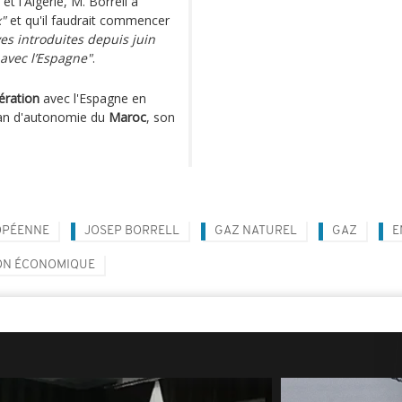
t l'Algérie, M. Borrell a
x"
et qu'il faudrait commencer
es introduites depuis juin
avec l’Espagne"
.
ération
avec l'Espagne en
plan d'autonomie du
Maroc
, son
OPÉENNE
JOSEP BORRELL
GAZ NATUREL
GAZ
E
ON ÉCONOMIQUE