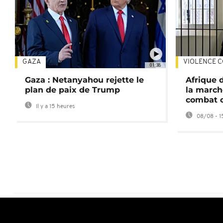
GAZA
VIOLENCE C
01:38
Gaza : Netanyahou rejette le
Afrique 
plan de paix de Trump
la march
combat 
Il y a 15 heures
08/08 - 1