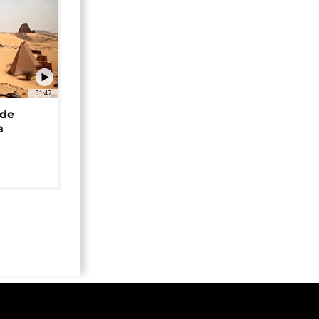
01:47
 de
a