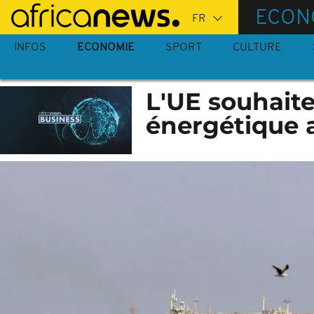
Passer
ECON
au
contenu
INFOS
ECONOMIE
SPORT
CULTURE
principal
L'UE souhaite
énergétique a