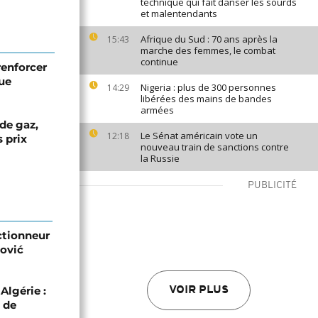
technique qui fait danser les sourds
et malentendants
Afrique du Sud : 70 ans après la
15:43
marche des femmes, le combat
continue
 renforcer
ue
Nigeria : plus de 300 personnes
14:29
libérées des mains de bandes
armées
 de gaz,
Le Sénat américain vote un
12:18
 prix
nouveau train de sanctions contre
la Russie
PUBLICITÉ
ectionneur
ović
Algérie :
VOIR PLUS
 de