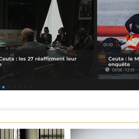
01:10
Ceuta : les 27 réaffirment leur
Ceuta : le 
e
enquête
03/08 - 12:35