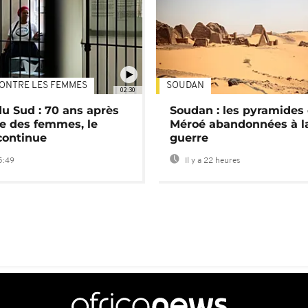
ONTRE LES FEMMES
SOUDAN
02:30
du Sud : 70 ans après
Soudan : les pyramides
e des femmes, le
Méroé abandonnées à l
continue
guerre
5:49
Il y a 22 heures