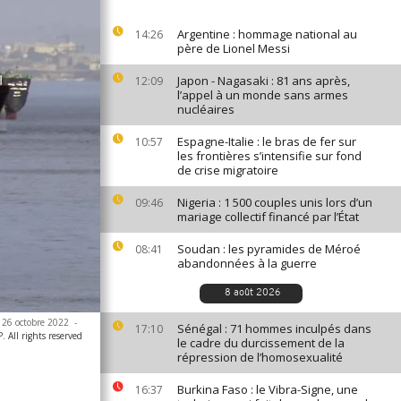
Argentine : hommage national au
14:26
père de Lionel Messi
Japon - Nagasaki : 81 ans après,
12:09
l’appel à un monde sans armes
nucléaires
Espagne-Italie : le bras de fer sur
10:57
les frontières s’intensifie sur fond
de crise migratoire
Nigeria : 1 500 couples unis lors d’un
09:46
mariage collectif financé par l’État
Soudan : les pyramides de Méroé
08:41
abandonnées à la guerre
8 août 2026
e 26 octobre 2022
-
Sénégal : 71 hommes inculpés dans
17:10
 All rights reserved
le cadre du durcissement de la
répression de l’homosexualité
Burkina Faso : le Vibra-Signe, une
16:37