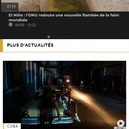
01:14
El Niño : l'ONU redoute une nouvelle flambée de la faim
mondiale
06/08 - 10:23
PLUS D'ACTUALITÉS
CUBA
01:54