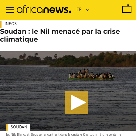
Passer
au
contenu
principal
INFOS
Soudan : le Nil menacé par la crise
climatique
SOUDAN
les Nils Blancs et Bleus se rencontrent dans la capitale Khartoum - à une centaine