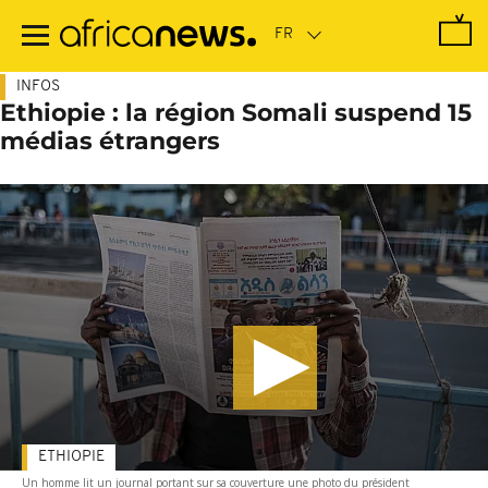
Passer
au
contenu
principal
INFOS
Ethiopie : la région Somali suspend 15
médias étrangers
ETHIOPIE
Un homme lit un journal portant sur sa couverture une photo du président