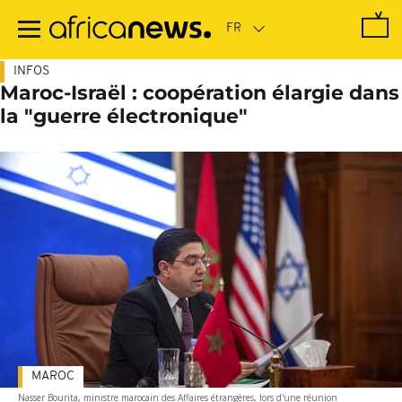
Passer
au
contenu
principal
INFOS
Maroc-Israël : coopération élargie dans
la "guerre électronique"
MAROC
Nasser Bourita, ministre marocain des Affaires étrangères, lors d'une réunion