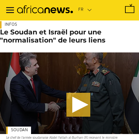
Passer
au
contenu
principal
INFOS
Le Soudan et Israël pour une
"normalisation" de leurs liens
SOUDAN
Le chef de l'armée soudanaise Abdel Fattah al-Burhan (R) recevant le ministre