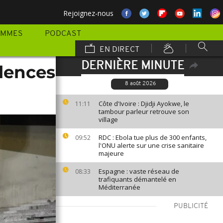
Rejoignez-nous
AMMES
PODCAST
EN DIRECT
DERNIÈRE MINUTE
olences
8 août 2026
Côte d'Ivoire : Djidji Ayokwe, le
11:11
tambour parleur retrouve son
village
RDC : Ebola tue plus de 300 enfants,
09:52
l'ONU alerte sur une crise sanitaire
majeure
Espagne : vaste réseau de
08:33
trafiquants démantelé en
Méditerranée
PUBLICITÉ