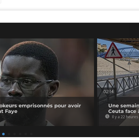
02:14
kTokeurs emprisonnés pour avoir
Une semaine
nt Faye
Ceuta face 
Il y a 22 heures