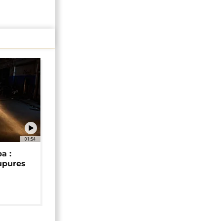
01:54
a :
upures