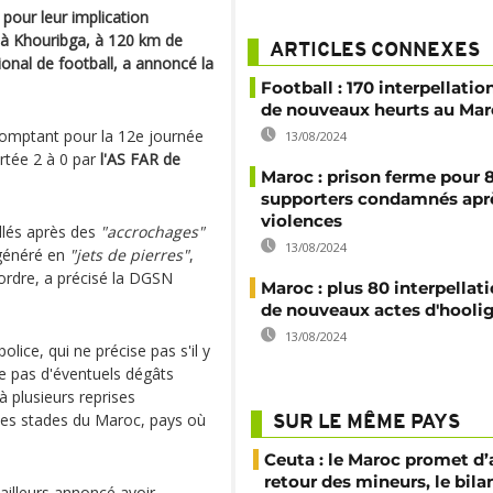
pour leur implication
à Khouribga, à 120 km de
ARTICLES CONNEXES
onal de football, a annoncé la
Football : 170 interpellatio
de nouveaux heurts au Ma
comptant pour la 12e journée
13/08/2024
rtée 2 à 0 par
l'AS FAR de
Maroc : prison ferme pour 
supporters condamnés apr
violences
llés après des
"accrochages"
13/08/2024
égénéré en
"jets de pierres"
,
'ordre, a précisé la DGSN
Maroc : plus 80 interpellat
de nouveaux actes d'hooli
13/08/2024
olice, qui ne précise pas s'il y
e pas d'éventuels dégâts
à plusieurs reprises
es stades du Maroc, pays où
SUR LE MÊME PAYS
Ceuta : le Maroc promet d’
retour des mineurs, le bil
ailleurs annoncé avoir