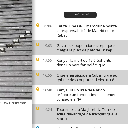
7 août 2026
Ceuta : une ONG marocaine pointe
21:06
la responsabilité de Madrid et de
Rabat
Gaza : les populations sceptiques
19:03
malgré le plan de paix de Trump
Kenya : la mort de 15 éléphants
17:55
dans un parc fait polémique
Crise énergétique à Cuba : vivre au
16:55
rythme des coupures d'électricité
Kenya : la Bourse de Nairobi
16:40
prépare un fonds d’investissement
consacré à l’IA
STR/AFP or licensors
Tourisme : au Maghreb, la Tunisie
14:24
attire davantage de français que le
Maroc