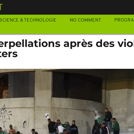
T
SCIENCE & TECHNOLOGIE
NO COMMENT
PROGR
terpellations après des vi
ters