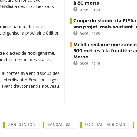
à 80 morts
mendes
à des matches sans
07/08 - 11:20
Coupe du Monde : la FIFA 
mière nation africaine à
son projet, mais soutient 
, organise la prochaine édition
06/08 - 10:08
Melilla réclame une zone n
500 mètres à la frontière a
tre d'actes de
hooliganisme
,
Maroc
eur et en dehors des stades.
05/08 - 09:46
 autorités avaient dissous des
, interdisant même tout signe
s, avant d'autoriser de nouveau
ARRESTATION
VANDALISME
FOOTBALL AFRICAIN