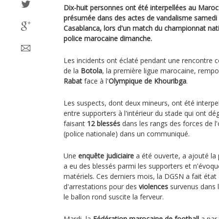
Dix-huit personnes ont été interpellées au Maroc 
présumée dans des actes de vandalisme samedi 
Casablanca, lors d'un match du championnat nati
police marocaine dimanche.
Les incidents ont éclaté pendant une rencontre 
de la
Botola
, la première ligue marocaine, rempo
Rabat
face à l'
Olympique de Khouribga
.
Les suspects, dont deux mineurs, ont été interpe
entre supporters à l'intérieur du stade qui ont d
faisant
12 blessés
dans les rangs des forces de l
(police nationale) dans un communiqué.
Une
enquête judiciaire
a été ouverte, a ajouté la p
a eu des blessés parmi les supporters et n'évoqu
matériels. Ces derniers mois, la DGSN a fait état 
d'arrestations pour des
violences
survenus dans l
le ballon rond suscite la ferveur.
Mardi, la
Fédération marocaine de football
a par 