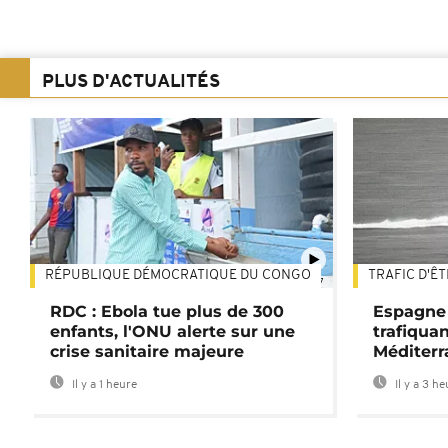
PLUS D'ACTUALITÉS
RÉPUBLIQUE DÉMOCRATIQUE DU CONGO
TRAFIC D'Ê
01:47
RDC : Ebola tue plus de 300
Espagne 
enfants, l'ONU alerte sur une
trafiqua
crise sanitaire majeure
Méditerr
Il y a 1 heure
Il y a 3 h