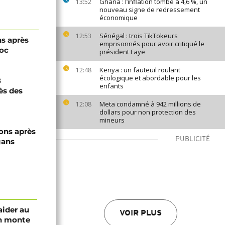
Ghana : l’inflation tombe à 4,6 %, un
13:52
nouveau signe de redressement
économique
Sénégal : trois TikTokeurs
12:53
ns après
emprisonnés pour avoir critiqué le
roc
président Faye
Kenya : un fauteuil roulant
12:48
écologique et abordable pour les
8
enfants
ès des
Meta condamné à 942 millions de
12:08
dollars pour non protection des
mineurs
ions après
PUBLICITÉ
gans
aider au
VOIR PLUS
an monte