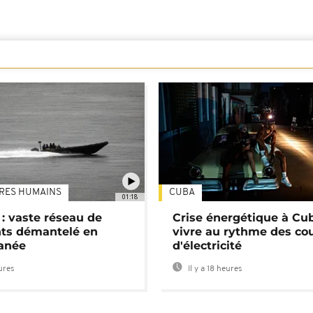
TRES HUMAINS
CUBA
01:18
: vaste réseau de
Crise énergétique à Cub
nts démantelé en
vivre au rythme des co
anée
d'électricité
eures
Il y a 18 heures