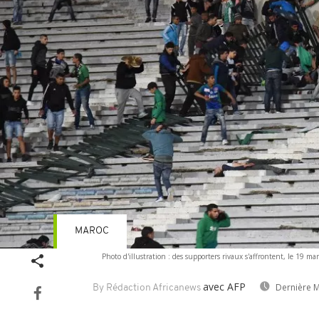
MAROC
Photo d'illustration : des supporters rivaux s'affrontent, le 19 
avec AFP
Dernière M
By Rédaction Africanews