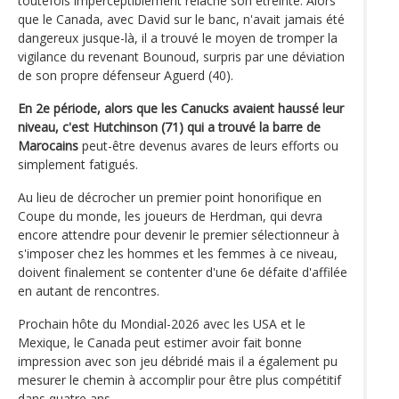
toutefois imperceptiblement relâché son étreinte. Alors
que le Canada, avec David sur le banc, n'avait jamais été
dangereux jusque-là, il a trouvé le moyen de tromper la
vigilance du revenant Bounoud, surpris par une déviation
de son propre défenseur Aguerd (40).
En 2e période, alors que les Canucks avaient haussé leur
niveau, c'est Hutchinson (71) qui a trouvé la barre de
Marocains
peut-être devenus avares de leurs efforts ou
simplement fatigués.
Au lieu de décrocher un premier point honorifique en
Coupe du monde, les joueurs de Herdman, qui devra
encore attendre pour devenir le premier sélectionneur à
s'imposer chez les hommes et les femmes à ce niveau,
doivent finalement se contenter d'une 6e défaite d'affilée
en autant de rencontres.
Prochain hôte du Mondial-2026 avec les USA et le
Mexique, le Canada peut estimer avoir fait bonne
impression avec son jeu débridé mais il a également pu
mesurer le chemin à accomplir pour être plus compétitif
dans quatre ans.