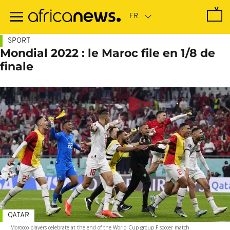
Passer
au
contenu
principal
SPORT
Mondial 2022 : le Maroc file en 1/8 de
finale
QATAR
Morocco players celebrate at the end of the World Cup group F soccer match