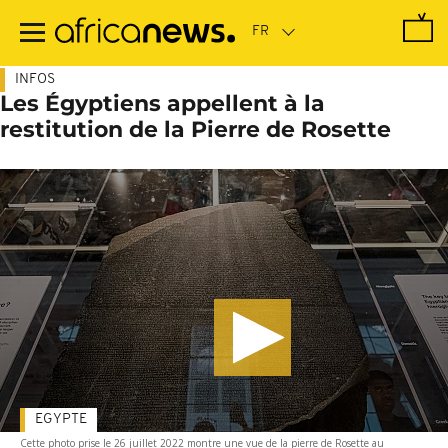
Passer
au
contenu
principal
INFOS
Les Égyptiens appellent à la
restitution de la Pierre de Rosette
EGYPTE
Cette photo prise le 26 juillet 2022 montre une vue de la pierre de Rosette au