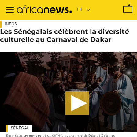
Passer
au
contenu
principal
INFOS
Les Sénégalais célèbrent la diversité
culturelle au Carnaval de Dakar
SÉNÉGAL
Des artistes prennent part à un défilé lors du carnaval de Dakar, à Dakar, au