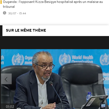
Ouganda : l'opposant Kizza Besigye hospitalisé après un malaise au
tribunal
30/07 - 15:44
SUR LE MÊME THÈME
01:02