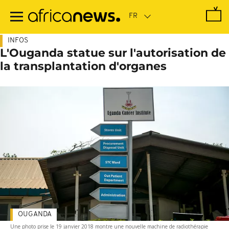
Passer
au
contenu
principal
INFOS
L'Ouganda statue sur l'autorisation de
la transplantation d'organes
OUGANDA
Une photo prise le 19 janvier 2018 montre une nouvelle machine de radiothérapie