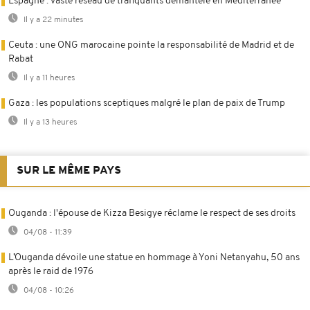
Espagne : vaste réseau de trafiquants démantelé en Méditerranée
Il y a 22 minutes
Ceuta : une ONG marocaine pointe la responsabilité de Madrid et de
Rabat
Il y a 11 heures
Gaza : les populations sceptiques malgré le plan de paix de Trump
Il y a 13 heures
SUR LE MÊME PAYS
Ouganda : l'épouse de Kizza Besigye réclame le respect de ses droits
04/08 - 11:39
L’Ouganda dévoile une statue en hommage à Yoni Netanyahu, 50 ans
après le raid de 1976
04/08 - 10:26