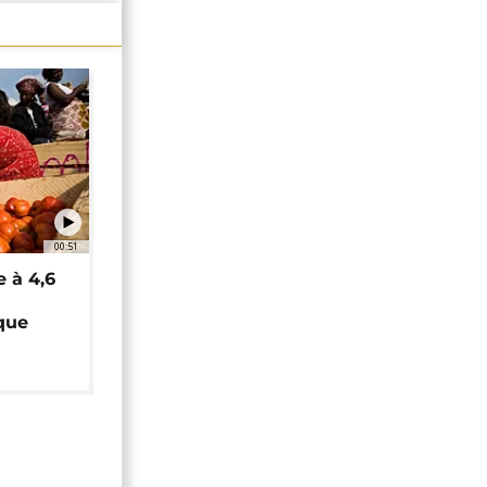
00:51
e à 4,6
que