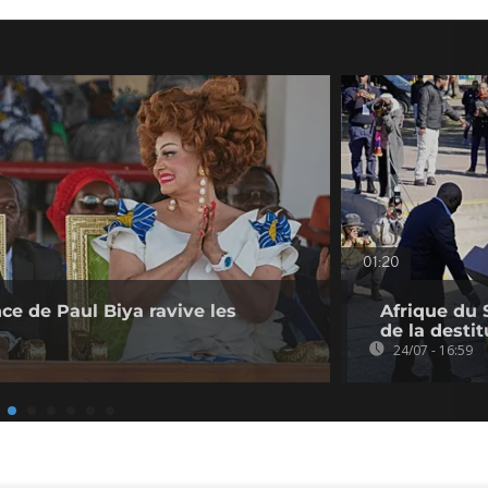
01:20
ce de Paul Biya ravive les
Afrique du 
s
de la desti
24/07 - 16:59