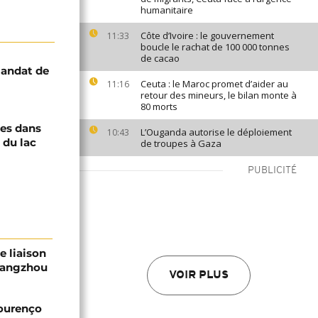
humanitaire
Côte d’Ivoire : le gouvernement
11:33
boucle le rachat de 100 000 tonnes
de cacao
andat de
Ceuta : le Maroc promet d’aider au
11:16
retour des mineurs, le bilan monte à
80 morts
ées dans
L’Ouganda autorise le déploiement
10:43
n du lac
de troupes à Gaza
PUBLICITÉ
e liaison
Guangzhou
VOIR PLUS
Lourenço