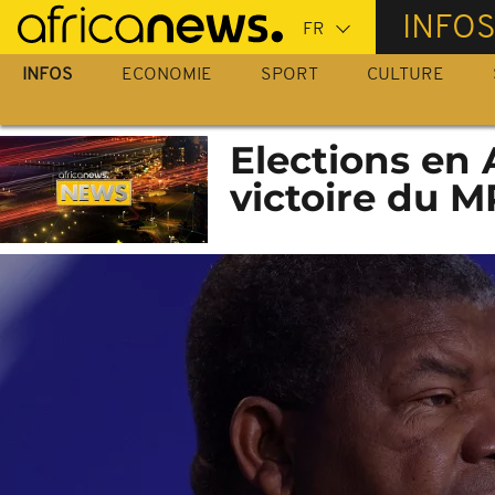
Passer
INFO
au
contenu
INFOS
ECONOMIE
SPORT
CULTURE
principal
Elections en 
victoire du 