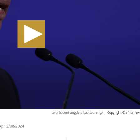
Le président angolais Joao Lourenço
-
Copyright © africanew
J:
13/08/2024