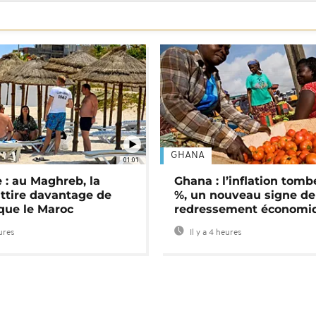
GHANA
01:01
 : au Maghreb, la
Ghana : l’inflation tomb
attire davantage de
%, un nouveau signe de
 que le Maroc
redressement économi
eures
Il y a 4 heures