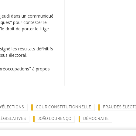
aré jeudi dans un communiqué
fiques" pour contester le
le droit de porter le litige
né les résultats définitifs
sus électoral.
"préoccupations" à propos
D'ÉLECTIONS
COUR CONSTITUTIONNELLE
FRAUDES ÉLECT
LÉGISLATIVES
JOÃO LOURENÇO
DÉMOCRATIE