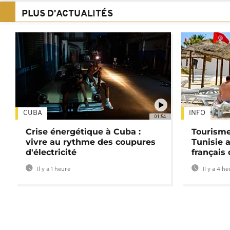
PLUS D'ACTUALITÉS
CUBA
INFO
01:54
Crise énergétique à Cuba :
Tourisme
vivre au rythme des coupures
Tunisie 
d'électricité
français
Il y a 1 heure
Il y a 4 h