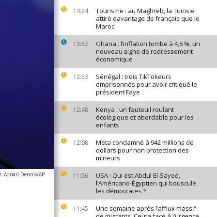
Tourisme : au Maghreb, la Tunisie
14:24
attire davantage de français que le
Maroc
Ghana : l’inflation tombe à 4,6 %, un
13:52
nouveau signe de redressement
économique
Sénégal : trois TikTokeurs
12:53
emprisonnés pour avoir critiqué le
président Faye
Kenya : un fauteuil roulant
12:48
écologique et abordable pour les
enfants
Meta condamné à 942 millions de
12:08
dollars pour non protection des
mineurs
s
Adrian Dennis/AP
USA : Qui est Abdul El-Sayed,
11:56
l’Américano-Égyptien qui bouscule
les démocrates ?
Une semaine après l’afflux massif
11:45
de migrants, Ceuta face à l’urgence