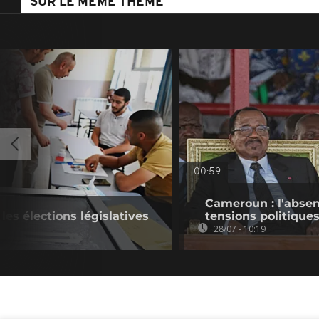
SUR LE MÊME THÈME
00:59
Cameroun : l'absen
 les élections législatives
tensions politique
28/07 - 10:19