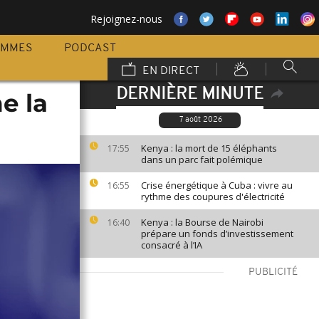
Rejoignez-nous
AMMES
PODCAST
EN DIRECT
DERNIÈRE MINUTE
e la
7 août 2026
Kenya : la mort de 15 éléphants
17:55
dans un parc fait polémique
Crise énergétique à Cuba : vivre au
16:55
rythme des coupures d'électricité
Kenya : la Bourse de Nairobi
16:40
prépare un fonds d’investissement
consacré à l’IA
PUBLICITÉ