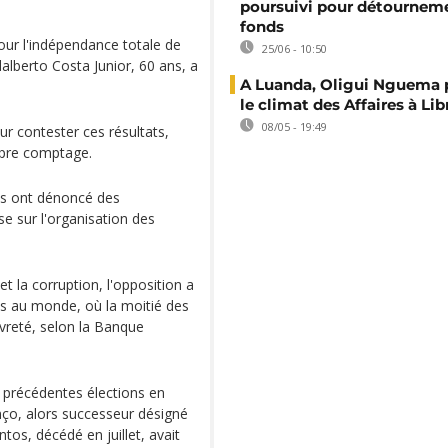
poursuivi pour détournem
fonds
pour l'indépendance totale de
25/06 - 10:50
alberto Costa Junior, 60 ans, a
A Luanda, Oligui Nguema
le climat des Affaires à Lib
08/05 - 19:49
r contester ces résultats,
opre comptage.
ts ont dénoncé des
se sur l'organisation des
t la corruption, l'opposition a
res au monde, où la moitié des
uvreté, selon la Banque
s précédentes élections en
nço, alors successeur désigné
os, décédé en juillet, avait