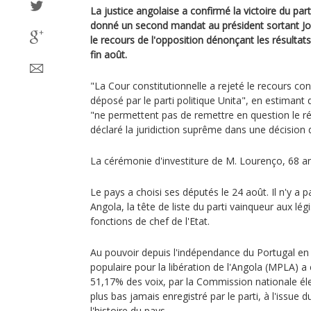
La justice angolaise a confirmé la victoire du part
donné un second mandat au président sortant Jo
le recours de l'opposition dénonçant les résultats
fin août.
"La Cour constitutionnelle a rejeté le recours con
déposé par le parti politique Unita", en estimant 
"ne permettent pas de remettre en question le rés
déclaré la juridiction suprême dans une décision 
La cérémonie d'investiture de M. Lourenço, 68 an
Le pays a choisi ses députés le 24 août. Il n'y a p
Angola, la tête de liste du parti vainqueur aux légi
fonctions de chef de l'Etat.
Au pouvoir depuis l'indépendance du Portugal e
populaire pour la libération de l'Angola (MPLA) a
51,17% des voix, par la Commission nationale éle
plus bas jamais enregistré par le parti, à l'issue d
l'histoire du pays.