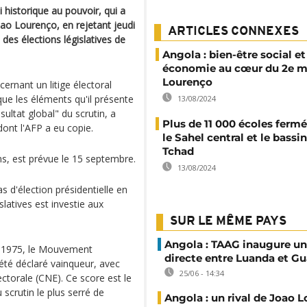
i historique au pouvoir, qui a
ao Lourenço, en rejetant jeudi
ARTICLES CONNEXES
 des élections législatives de
Angola : bien-être social et
économie au cœur du 2e m
Lourenço
cernant un litige électoral
que les éléments qu'il présente
13/08/2024
ultat global" du scrutin, a
Plus de 11 000 écoles ferm
dont l'AFP a eu copie.
le Sahel central et le bassi
Tchad
s, est prévue le 15 septembre.
13/08/2024
as d'élection présidentielle en
slatives est investie aux
SUR LE MÊME PAYS
Angola : TAAG inaugure un
n 1975, le Mouvement
directe entre Luanda et 
 été déclaré vainqueur, avec
25/06 - 14:34
ctorale (CNE). Ce score est le
u scrutin le plus serré de
Angola : un rival de Joao 