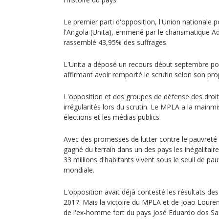
Le premier parti d'opposition, l'Union nationale 
l'Angola (Unita), emmené par le charismatique Ad
rassemblé 43,95% des suffrages.
L'Unita a déposé un recours début septembre pou
affirmant avoir remporté le scrutin selon son pr
L'opposition et des groupes de défense des droi
irrégularités lors du scrutin. Le MPLA a la mainmi
élections et les médias publics.
Avec des promesses de lutter contre le pauvreté e
gagné du terrain dans un des pays les inégalitai
33 millions d'habitants vivent sous le seuil de pa
mondiale.
L'opposition avait déjà contesté les résultats de
2017. Mais la victoire du MPLA et de Joao Loure
de l'ex-homme fort du pays José Eduardo dos Sant