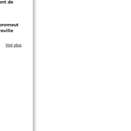
ent de
 promeut
reville
Voir plus