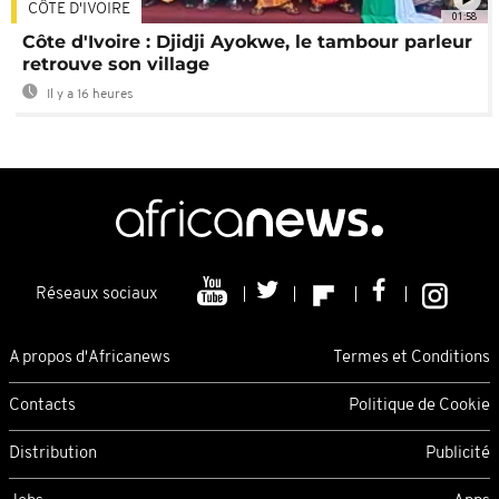
CÔTE D'IVOIRE
01:58
Côte d'Ivoire : Djidji Ayokwe, le tambour parleur
retrouve son village
Il y a 16 heures
Réseaux sociaux
A propos d'Africanews
Termes et Conditions
Contacts
Politique de Cookie
Distribution
Publicité