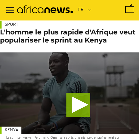
Passer
au
contenu
principal
SPORT
L'homme le plus rapide d'Afrique veut
populariser le sprint au Kenya
KENYA
Le sprinter kenyan Ferdinand Omanyala après une séance d'entraînement au