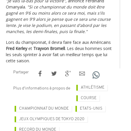
"Je vais là-bas pour la victoire"
, annonce Ferdinand
Omanyala.
"Si ce championnat du monde doit être
gagné en 9'6 ou moins alors ce sera moi, mais s'ils
gagnent en 9'9 alors je pense que ce sera une course
lente. Je vise le podium, en passant d'abord par les
manches, les demi-finales, puis la finale."
Lors du championnat, il devra faire face aux Américains
Fred Kerley
et
Trayvon Bromell
. Les deux hommes sont
les seuls sprinter à avoir fait un meilleur temps que lui
cette saison.
Partager
ATHLÉTISME
Plus d'informations à propos de
COURSE
CHAMPIONNAT DU MONDE
ETATS-UNIS
JEUX OLYMPIQUES DE TOKYO 2020
RECORD DU MONDE