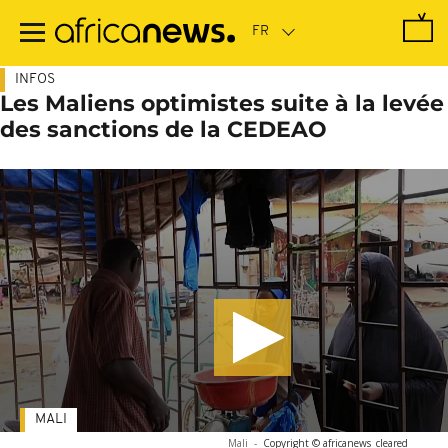
Passer
au
contenu
principal
INFOS
Les Maliens optimistes suite à la levée
des sanctions de la CEDEAO
MALI
Mali
-
Copyright © africanews
cleared