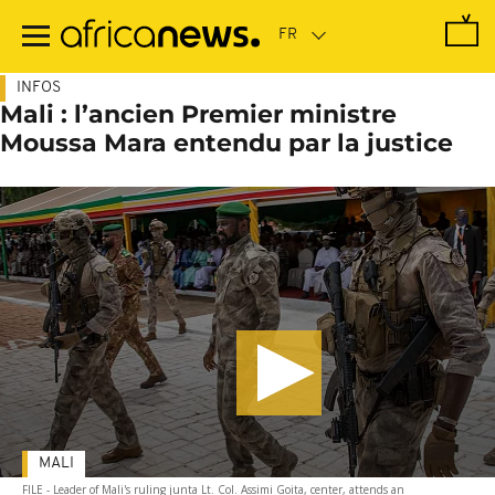
Passer
au
contenu
principal
INFOS
Mali : l’ancien Premier ministre
Moussa Mara entendu par la justice
MALI
FILE - Leader of Mali's ruling junta Lt. Col. Assimi Goita, center, attends an