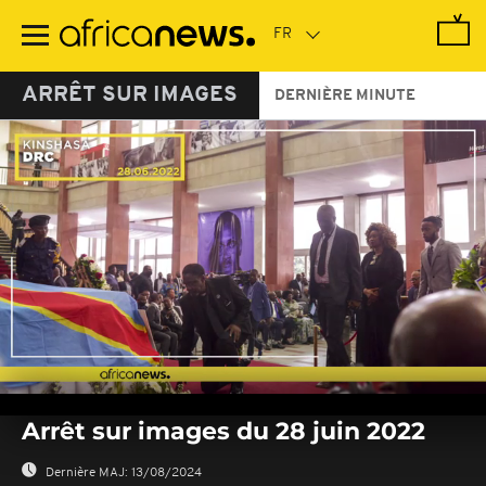
Passer
au
contenu
principal
ARRÊT SUR IMAGES
DERNIÈRE MINUTE
0
seconds
Arrêt sur images du 28 juin 2022
of
0
seconds
Dernière MAJ:
13/08/2024