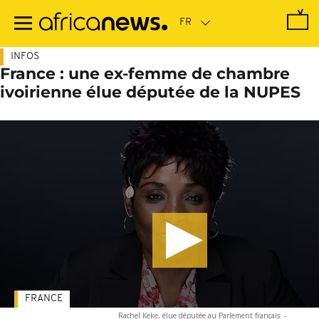
Passer
au
contenu
principal
INFOS
France : une ex-femme de chambre
ivoirienne élue députée de la NUPES
FRANCE
Rachel Keke, élue députée au Parlement français
-