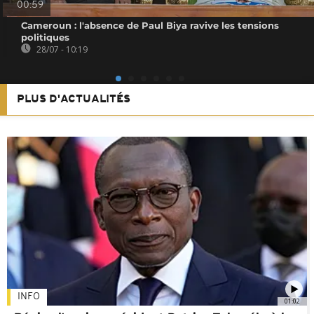
00:59
Cameroun : l'absence de Paul Biya ravive les tensions
politiques
28/07 - 10:19
PLUS D'ACTUALITÉS
INFO
01:02