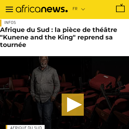
Passer
au
contenu
principal
INFOS
Afrique du Sud : la pièce de théâtre
"Kunene and the King" reprend sa
tournée
AFRIQUE DU SUD