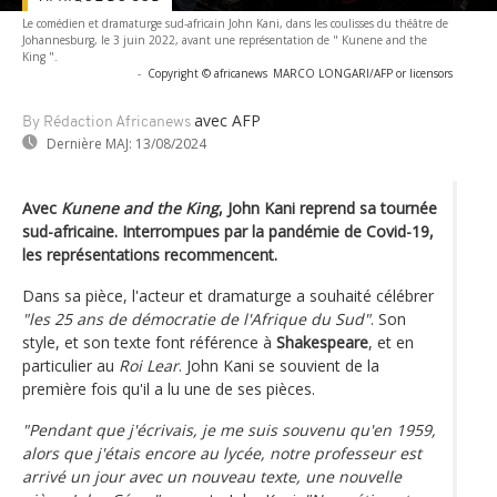
Le comédien et dramaturge sud-africain John Kani, dans les coulisses du théâtre de
Johannesburg, le 3 juin 2022, avant une représentation de " Kunene and the
King ".
-
Copyright © africanews
MARCO LONGARI/AFP or licensors
avec AFP
By Rédaction Africanews
Dernière MAJ:
13/08/2024
Avec
Kunene and the King
, John Kani reprend sa tournée
sud-africaine. Interrompues par la pandémie de Covid-19,
les représentations recommencent.
Dans sa pièce, l'acteur et dramaturge a souhaité célébrer
"les 25 ans de démocratie de l'Afrique du Sud"
. Son
style, et son texte font référence à
Shakespeare
, et en
particulier au
Roi Lear
. John Kani se souvient de la
première fois qu'il a lu une de ses pièces.
"Pendant que j'écrivais, je me suis souvenu qu'en 1959,
alors que j'étais encore au lycée, notre professeur est
arrivé un jour avec un nouveau texte, une nouvelle