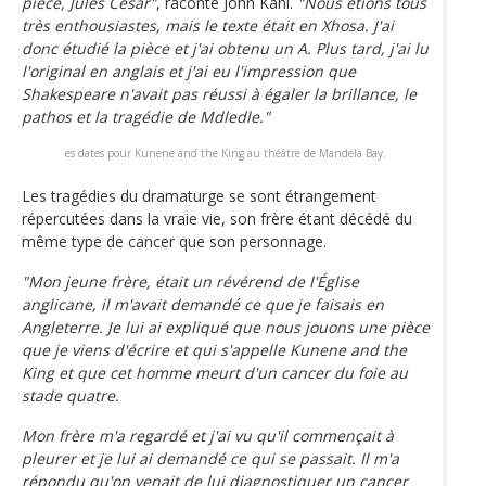
pièce, Jules César"
, raconte John Kani.
"Nous étions tous
très enthousiastes, mais le texte était en Xhosa. J'ai
donc étudié la pièce et j'ai obtenu un A. Plus tard, j'ai lu
l'original en anglais et j'ai eu l'impression que
Shakespeare n'avait pas réussi à égaler la brillance, le
pathos et la tragédie de Mdledle."
es dates pour Kunene and the King au théâtre de Mandela Bay.
Les tragédies du dramaturge se sont étrangement
répercutées dans la vraie vie, son frère étant décédé du
même type de cancer que son personnage.
"Mon jeune frère, était un révérend de l'Église
anglicane, il m'avait demandé ce que je faisais en
Angleterre. Je lui ai expliqué que nous jouons une pièce
que je viens d'écrire et qui s'appelle Kunene and the
King et que cet homme meurt d'un cancer du foie au
stade quatre.
Mon frère m'a regardé et j'ai vu qu'il commençait à
pleurer et je lui ai demandé ce qui se passait. Il m'a
répondu qu'on venait de lui diagnostiquer un cancer