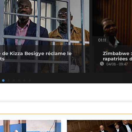
01:11
 de Kizza Besigye réclame le
Zimbabwe : 
ts
rapatriées
04/08 - 09:47