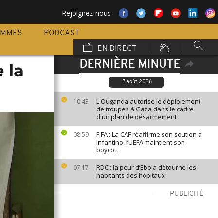
Rejoignez-nous
AMMES
PODCAST
EN DIRECT
DERNIÈRE MINUTE
 la
7 août 2026
L'Ouganda autorise le déploiement
10:43
de troupes à Gaza dans le cadre
d'un plan de désarmement
FIFA : La CAF réaffirme son soutien à
08:59
Infantino, l’UEFA maintient son
boycott
RDC : la peur d’Ebola détourne les
07:17
habitants des hôpitaux
PUBLICITÉ