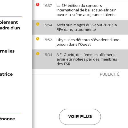
La 13ᵉ édition du concours
16:37
international de ballet sud-africain
ouvre la scène aux jeunes talents
loiement
Arrêt sur images du 6 août 2026 : la
15:54
adre d'un
FIFA dans la tourmente
Libye : des détenus s'évadent d'une
15:52
prison dans l'Ouest
rne les
A El-Obeid, des femmes affirment
15:34
avoir été violées par des membres
des FSR
atrice
PUBLICITÉ
VOIR PLUS
dénonce