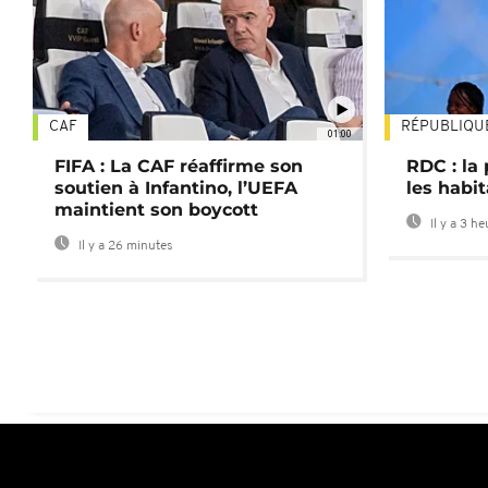
CAF
RÉPUBLIQU
01:00
FIFA : La CAF réaffirme son
RDC : la
soutien à Infantino, l’UEFA
les habi
maintient son boycott
Il y a 3 h
Il y a 26 minutes