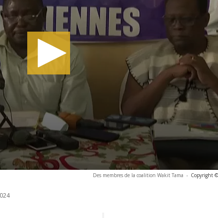
Des membres de la coalition Wakit Tama
-
Copyright ©
024