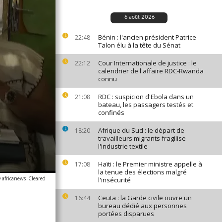
6 août 2026
Bénin : l'ancien président Patrice
22:48
Talon élu à la tête du Sénat
Cour Internationale de justice : le
22:12
calendrier de l'affaire RDC-Rwanda
connu
RDC : suspicion d'Ebola dans un
21:08
bateau, les passagers testés et
confinés
Afrique du Sud : le départ de
18:20
travailleurs migrants fragilise
l'industrie textile
Haïti : le Premier ministre appelle à
17:08
la tenue des élections malgré
 africanews
Cleared
l'insécurité
Ceuta : la Garde civile ouvre un
16:44
bureau dédié aux personnes
portées disparues