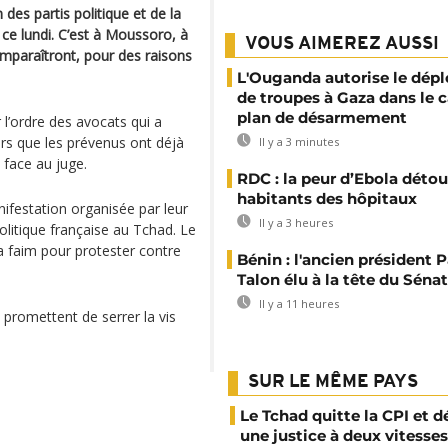
 des partis politique et de la
 ce lundi. C’est à Moussoro, à
VOUS AIMEREZ AUSSI
omparaîtront, pour des raisons
L'Ouganda autorise le dép
de troupes à Gaza dans le c
plan de désarmement
 l’ordre des avocats qui a
ors que les prévenus ont déjà
Il y a 3 minutes
e face au juge.
RDC : la peur d’Ebola détou
habitants des hôpitaux
nifestation organisée par leur
Il y a 3 heures
litique française au Tchad. Le
a faim pour protester contre
Bénin : l'ancien président P
Talon élu à la tête du Sénat
Il y a 11 heures
 promettent de serrer la vis
SUR LE MÊME PAYS
Le Tchad quitte la CPI et 
une justice à deux vitesses