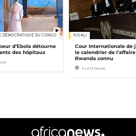
E DÉMOCRATIQUE DU CONGO
KIGALI
01:34
 peur d’Ebola détourne
Cour Internationale de j
tants des hôpitaux
le calendrier de l'affair
Rwanda connu
eures
Il y a 12 heures