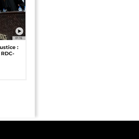
01:16
ustice :
e RDC-