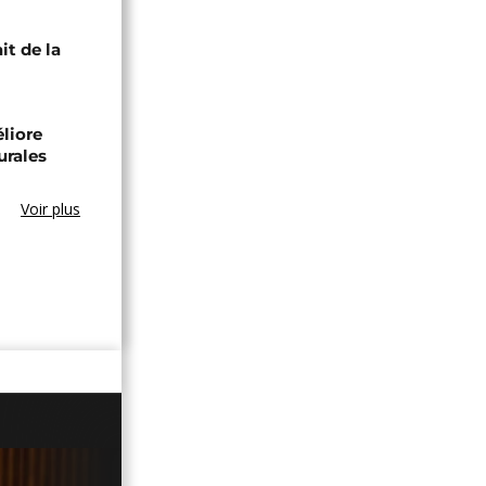
it de la
éliore
urales
Voir plus