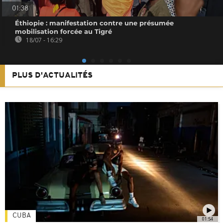
01:38
Éthiopie : manifestation contre une présumée
mobilisation forcée au Tigré
18/07 - 16:29
PLUS D'ACTUALITÉS
CUBA
01:54