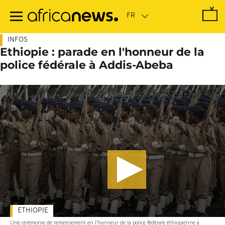
Passer
au
contenu
principal
INFOS
Ethiopie : parade en l'honneur de la
police fédérale à Addis-Abeba
ETHIOPIE
Une cérémonie de remerciement en l'honneur de la police fédérale éthiopienne à