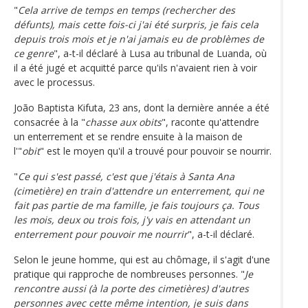
"
Cela arrive de temps en temps (rechercher des
défunts), mais cette fois-ci j'ai été surpris, je fais cela
depuis trois mois et je n'ai jamais eu de problèmes de
ce genre
", a-t-il déclaré à Lusa au tribunal de Luanda, où
il a été jugé et acquitté parce qu'ils n'avaient rien à voir
avec le processus.
João Baptista Kifuta, 23 ans, dont la dernière année a été
consacrée à la "
chasse aux obits
", raconte qu'attendre
un enterrement et se rendre ensuite à la maison de
l'"
obit
" est le moyen qu'il a trouvé pour pouvoir se nourrir.
"
Ce qui s'est passé, c'est que j'étais à Santa Ana
(cimetière) en train d'attendre un enterrement, qui ne
fait pas partie de ma famille, je fais toujours ça. Tous
les mois, deux ou trois fois, j'y vais en attendant un
enterrement pour pouvoir me nourrir
", a-t-il déclaré.
Selon le jeune homme, qui est au chômage, il s'agit d'une
pratique qui rapproche de nombreuses personnes. "
Je
rencontre aussi (à la porte des cimetières) d'autres
personnes avec cette même intention, je suis dans