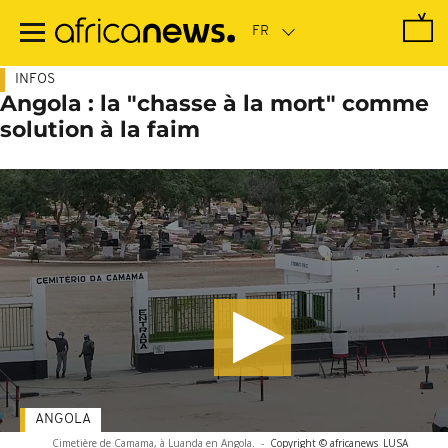
Passer
au
contenu
principal
INFOS
Angola : la "chasse à la mort" comme
solution à la faim
ANGOLA
Cimetière de Camama, à Luanda en Angola.
-
Copyright © africanews
LUSA