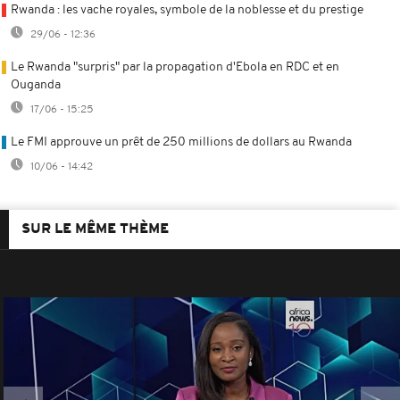
Rwanda : les vache royales, symbole de la noblesse et du prestige
29/06 - 12:36
Le Rwanda "surpris" par la propagation d'Ebola en RDC et en
Ouganda
17/06 - 15:25
Le FMI approuve un prêt de 250 millions de dollars au Rwanda
10/06 - 14:42
SUR LE MÊME THÈME