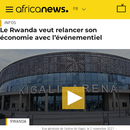
Passer
au
contenu
principal
INFOS
Le Rwanda veut relancer son
économie avec l’événementiel
RWANDA
Vue générale de l'arène de Kigali, le 2 novembre 2021
-