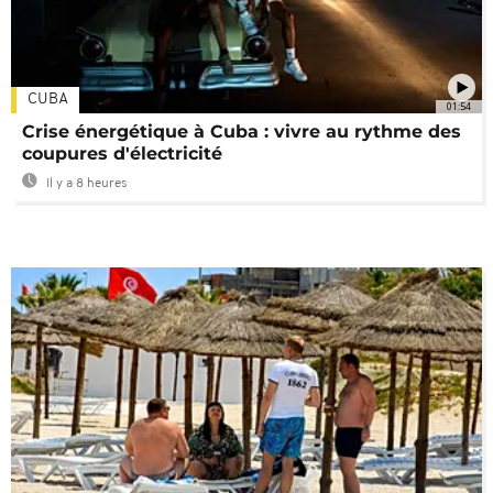
CUBA
01:54
Crise énergétique à Cuba : vivre au rythme des
coupures d'électricité
Il y a 8 heures