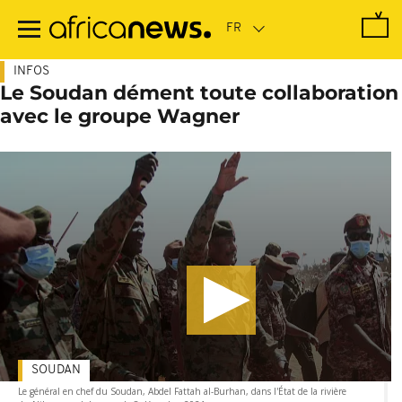
Passer
au
contenu
principal
INFOS
Le Soudan dément toute collaboration
avec le groupe Wagner
SOUDAN
Le général en chef du Soudan, Abdel Fattah al-Burhan, dans l'État de la rivière