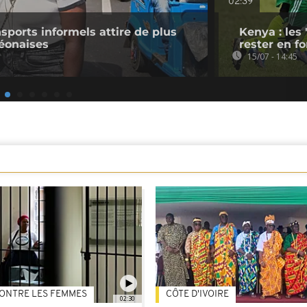
02:39
sports informels attire de plus
Kenya : les
Léonaises
rester en f
15/07 - 14:45
ONTRE LES FEMMES
CÔTE D'IVOIRE
02:30