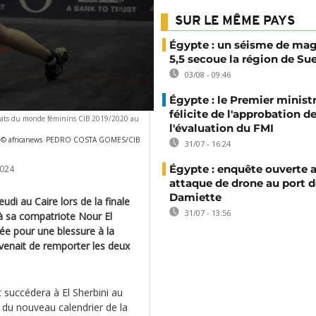
SUR LE MÊME PAYS
Égypte : un séisme de ma
5,5 secoue la région de Su
03/08 - 09:46
Égypte : le Premier minist
félicite de l'approbation d
nnats du monde féminins CIB 2019/2020 au
l'évaluation du FMI
 © africanews
PEDRO COSTA GOMES/CIB
31/07 - 16:24
Égypte : enquête ouverte 
024
attaque de drone au port d
Damiette
udi au Caire lors de la finale
31/07 - 13:56
à sa compatriote Nour El
ée pour une blessure à la
venait de remporter les deux
succédera à El Sherbini au
 du nouveau calendrier de la