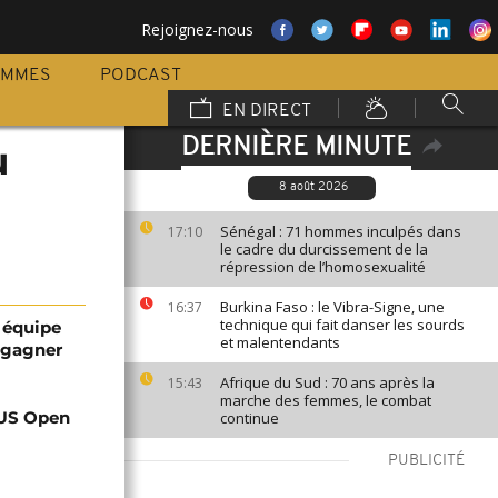
Rejoignez-nous
AMMES
PODCAST
EN DIRECT
DERNIÈRE MINUTE
u
8 août 2026
Sénégal : 71 hommes inculpés dans
17:10
le cadre du durcissement de la
répression de l’homosexualité
Burkina Faso : le Vibra-Signe, une
16:37
technique qui fait danser les sourds
e équipe
et malentendants
à gagner
Afrique du Sud : 70 ans après la
15:43
marche des femmes, le combat
l'US Open
continue
PUBLICITÉ