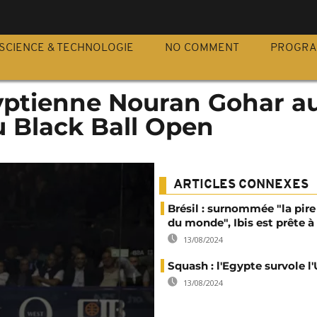
S
SCIENCE & TECHNOLOGIE
NO COMMENT
PROGR
gyptienne Nouran Gohar a
 Black Ball Open
ARTICLES CONNEXES
Brésil : surnommée "la pir
du monde", Ibis est prête 
13/08/2024
Squash : l'Egypte survole 
13/08/2024