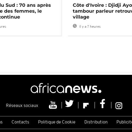
du Sud : 70 ans après
Côte d'Ivoire : Djidji Ay
e des femmes, le
tambour parleur retrou
continue
village
eures
Il y a 7 heures
Réseaux sociaux
ns
Contacts
Politique de Cookie
Distribution
Publicit