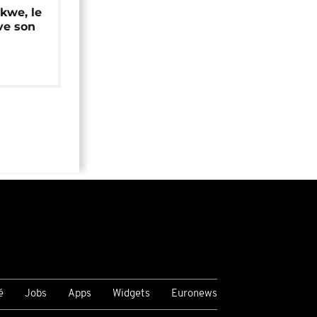
okwe, le
ve son
é
Jobs
Apps
Widgets
Euronews