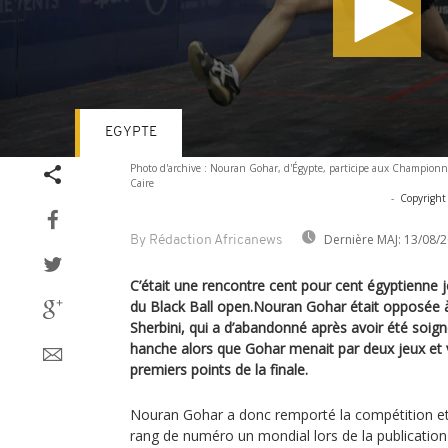
EGYPTE
Volume
Photo d'archive : Nouran Gohar, d'Égypte, participe aux Champio
90%
Caire
-
Copyright
Dernière MAJ:
13/08/2
By Rédaction Africanews
C’était une rencontre cent pour cent égyptienne je
du Black Ball open.Nouran Gohar était opposée 
Sherbini, qui a d’abandonné après avoir été soign
hanche alors que Gohar menait par deux jeux et 
premiers points de la finale.
Nouran Gohar a donc remporté la compétition et 
rang de numéro un mondial lors de la publication