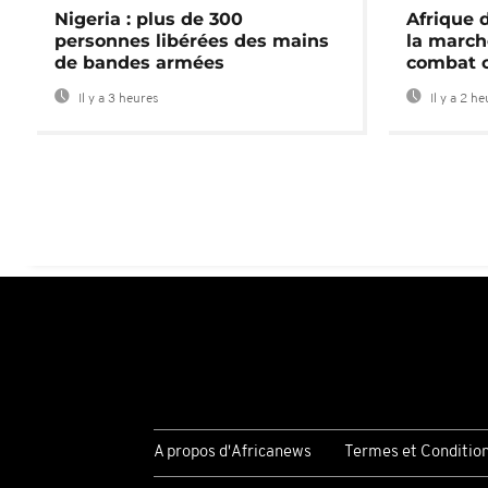
Nigeria : plus de 300
Afrique 
personnes libérées des mains
la march
de bandes armées
combat 
Il y a 3 heures
Il y a 2 h
A propos d'Africanews
Termes et Conditio