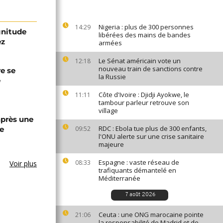
Nigeria : plus de 300 personnes
14:29
gnitude
libérées des mains de bandes
ez
armées
Le Sénat américain vote un
12:18
nouveau train de sanctions contre
re se
la Russie
e
Côte d'Ivoire : Djidji Ayokwe, le
11:11
tambour parleur retrouve son
village
après une
RDC : Ebola tue plus de 300 enfants,
e
09:52
l'ONU alerte sur une crise sanitaire
majeure
Espagne : vaste réseau de
08:33
Voir plus
trafiquants démantelé en
Méditerranée
7 août 2026
Ceuta : une ONG marocaine pointe
21:06
la responsabilité de Madrid et de