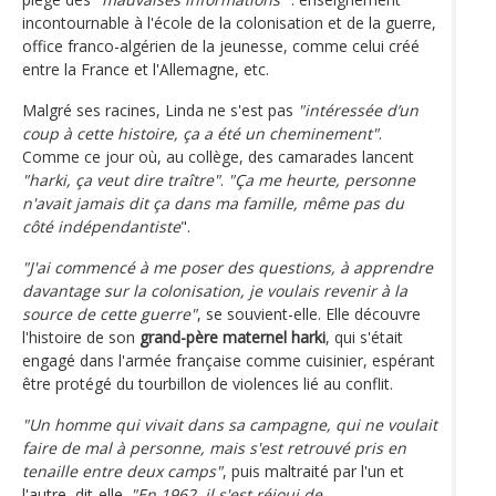
incontournable à l'école de la colonisation et de la guerre,
office franco-algérien de la jeunesse, comme celui créé
entre la France et l'Allemagne, etc.
Malgré ses racines, Linda ne s'est pas
"intéressée d’un
coup à cette histoire, ça a été un cheminement"
.
Comme ce jour où, au collège, des camarades lancent
"harki, ça veut dire traître"
.
"Ça me heurte, personne
n'avait jamais dit ça dans ma famille, même pas du
côté indépendantiste
".
"J'ai commencé à me poser des questions, à apprendre
davantage sur la colonisation, je voulais revenir à la
source de cette guerre"
, se souvient-elle. Elle découvre
l'histoire de son
grand-père maternel harki
, qui s'était
engagé dans l'armée française comme cuisinier, espérant
être protégé du tourbillon de violences lié au conflit.
"Un homme qui vivait dans sa campagne, qui ne voulait
faire de mal à personne, mais s'est retrouvé pris en
tenaille entre deux camps"
, puis maltraité par l'un et
l'autre, dit-elle.
"En 1962, il s'est réjoui de