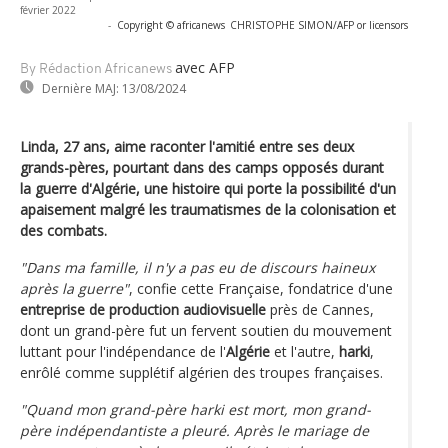
février 2022
-
Copyright © africanews
CHRISTOPHE SIMON/AFP or licensors
avec AFP
By Rédaction Africanews
Dernière MAJ:
13/08/2024
Linda, 27 ans, aime raconter l'amitié entre ses deux
grands-pères, pourtant dans des camps opposés durant
la guerre d'Algérie, une histoire qui porte la possibilité d'un
apaisement malgré les traumatismes de la colonisation et
des combats.
"Dans ma famille, il n'y a pas eu de discours haineux
après la guerre"
, confie cette Française, fondatrice d'une
entreprise de production audiovisuelle
près de Cannes,
dont un grand-père fut un fervent soutien du mouvement
luttant pour l'indépendance de l'
Algérie
et l'autre,
harki
,
enrôlé comme supplétif algérien des troupes françaises.
"Quand mon grand-père harki est mort, mon grand-
père indépendantiste a pleuré. Après le mariage de