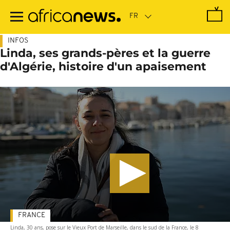
Passer
au
contenu
principal
INFOS
Linda, ses grands-pères et la guerre
d'Algérie, histoire d'un apaisement
FRANCE
Linda, 30 ans, pose sur le Vieux Port de Marseille, dans le sud de la France, le 8