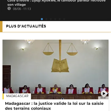
Côte d'Ivoire : Djidji Ayokwe, le tambour parleur retrouve
son village
08/08 - 11:13
PLUS D'ACTUALITÉS
MADAGASCAR
00:47
Madagascar : la justice valide la loi sur la saisie
des terrains coloniaux