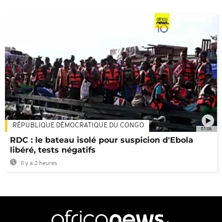
RÉPUBLIQUE DÉMOCRATIQUE DU CONGO
01:06
RDC : le bateau isolé pour suspicion d'Ebola
libéré, tests négatifs
Il y a 2 heures