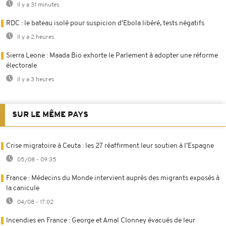
Il y a 31 minutes
RDC : le bateau isolé pour suspicion d'Ebola libéré, tests négatifs
Il y a 2 heures
Sierra Leone : Maada Bio exhorte le Parlement à adopter une réforme
électorale
Il y a 3 heures
SUR LE MÊME PAYS
Crise migratoire à Ceuta : les 27 réaffirment leur soutien à l’Espagne
05/08 - 09:35
France : Médecins du Monde intervient auprès des migrants exposés à
la canicule
04/08 - 17:02
Incendies en France : George et Amal Clonney évacués de leur