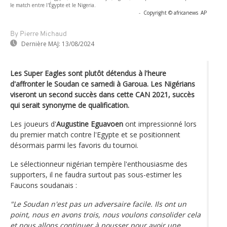
le match entre l'Égypte et le Nigeria.
-
Copyright © africanews
AP
By Pierre Michaud
Dernière MAJ:
13/08/2024
Les Super Eagles sont plutôt détendus à l'heure
d'affronter le Soudan ce samedi à Garoua. Les Nigérians
viseront un second succès dans cette CAN 2021, succès
qui serait synonyme de qualification.
Les joueurs d'
Augustine Eguavoen
ont impressionné lors
du premier match contre l'Egypte et se positionnent
désormais parmi les favoris du tournoi.
Le sélectionneur nigérian tempère l'enthousiasme des
supporters, il ne faudra surtout pas sous-estimer les
Faucons soudanais :
"Le Soudan n'est pas un adversaire facile. Ils ont un
point, nous en avons trois, nous voulons consolider cela
et nous allons continuer à pousser pour avoir une