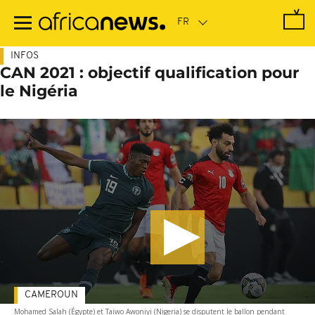
Passer
au
contenu
principal
INFOS
CAN 2021 : objectif qualification pour
le Nigéria
CAMEROUN
Mohamed Salah (Égypte) et Taiwo Awoniyi (Nigeria) se disputent le ballon pendant