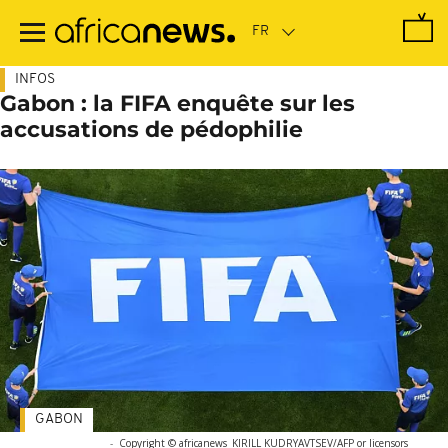
Passer
au
contenu
principal
INFOS
Gabon : la FIFA enquête sur les
accusations de pédophilie
GABON
-
Copyright © africanews
KIRILL KUDRYAVTSEV/AFP or licensors