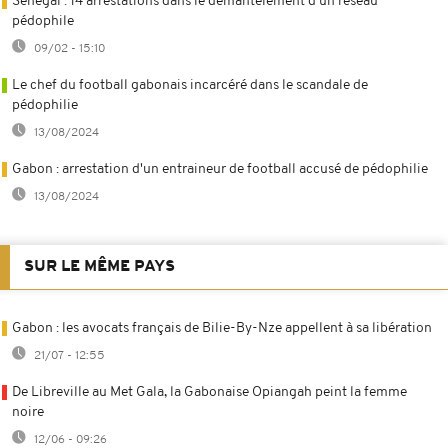
Sénégal : 14 arrestations dans le démantèlement d’un réseau
pédophile
09/02 - 15:10
Le chef du football gabonais incarcéré dans le scandale de
pédophilie
13/08/2024
Gabon : arrestation d'un entraineur de football accusé de pédophilie
13/08/2024
SUR LE MÊME PAYS
Gabon : les avocats français de Bilie-By-Nze appellent à sa libération
21/07 - 12:55
De Libreville au Met Gala, la Gabonaise Opiangah peint la femme
noire
12/06 - 09:26