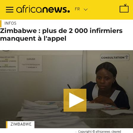
Passer
au
contenu
principal
INFOS
Zimbabwe : plus de 2 000 infirmiers
manquent à l'appel
ZIMBABWE
-
Copyright © africanews
cleared