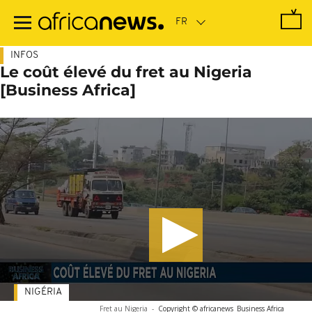
Passer
au
contenu
principal
INFOS
Le coût élevé du fret au Nigeria
[Business Africa]
NIGÉRIA
Fret au Nigeria
-
Copyright © africanews
Business Africa