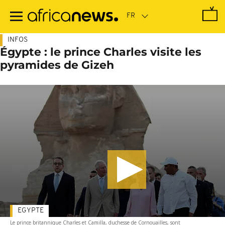
Passer
au
contenu
principal
INFOS
Égypte : le prince Charles visite les
pyramides de Gizeh
EGYPTE
Le prince britannique Charles et Camilla, duchesse de Cornouailles, sont