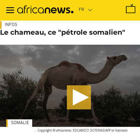
Passer
au
contenu
principal
INFOS
Le chameau, ce "pétrole somalien"
SOMALIE
-
Copyright © africanews
EDUARDO SOTERAS/AFP or licensors