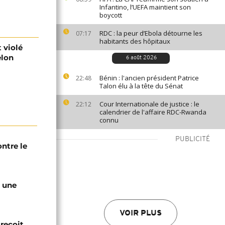
Infantino, l’UEFA maintient son
boycott
RDC : la peur d’Ebola détourne les
07:17
habitants des hôpitaux
 violé
elon
6 août 2026
Bénin : l'ancien président Patrice
22:48
Talon élu à la tête du Sénat
Cour Internationale de justice : le
22:12
calendrier de l'affaire RDC-Rwanda
connu
PUBLICITÉ
ntre le
e une
VOIR PLUS
 reçoit