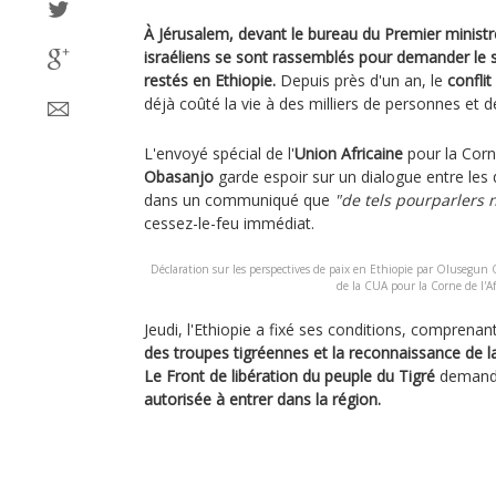
À Jérusalem, devant le bureau du Premier ministre
israéliens se sont rassemblés pour demander le 
restés en Ethiopie.
Depuis près d'un an, le
conflit
déjà coûté la vie à des milliers de personnes et d
L'envoyé spécial de l'
Union Africaine
pour la Corn
Obasanjo
garde espoir sur un dialogue entre les
dans un communiqué que
"de tels pourparlers 
cessez-le-feu immédiat.
Déclaration sur les perspectives de paix en Ethiopie par Olusegu
de la CUA pour la Corne de l'A
Jeudi, l'Ethiopie a fixé ses conditions, comprenan
des troupes tigréennes et la reconnaissance de l
Le Front de libération du peuple du Tigré
demande
autorisée à entrer dans la région.