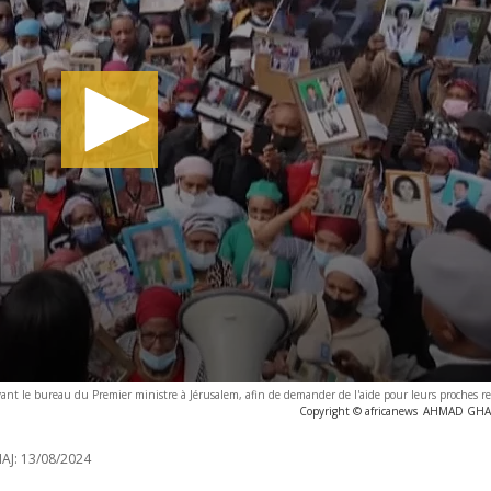
vant le bureau du Premier ministre à Jérusalem, afin de demander de l'aide pour leurs proches re
Copyright © africanews
AHMAD GHARA
AJ:
13/08/2024