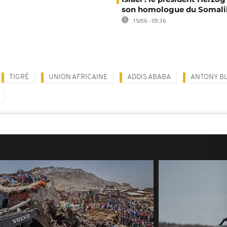
son homologue du Somali
15/06 - 09:36
TIGRÉ
UNION AFRICAINE
ADDIS ABABA
ANTONY B