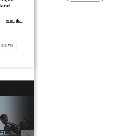
land
Voir plus
LINKEN