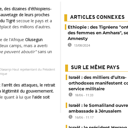
, des dizaines d'éthiopiens-
sauvetage de leurs proches
ARTICLES CONNEXES
 du Tigré
secoue le pays et a
éplacé des millions d'autres.
Ethiopie : des Tigréens "ont
des femmes en Amhara", s
Amnesty
e de l'Afrique
Olusegun
 deux camps, mais a averti
13/08/2024
ne peuvent aboutir"
sans un
SUR LE MÊME PAYS
n Obasanjo Haut représentant du Président
frique
Israël : des milliers d’ultra-
orthodoxes manifestent co
t
l'arrêt des attaques, le retrait
service militaire
a légitimité du gouvernement.
18/06 - 11:33
 quant à lui que
l'aide soit
Israël : le Somaliland ouvr
ambassade à Jérusalem
16/06 - 11:17
Israël : le président Herzog