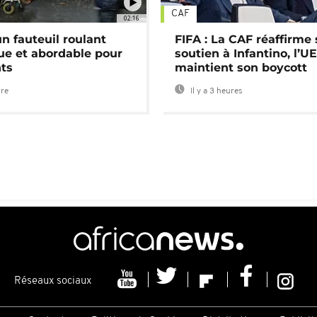
CAF
02:16
n fauteuil roulant
FIFA : La CAF réaffirme
ue et abordable pour
soutien à Infantino, l’U
nts
maintient son boycott
ure
Il y a 3 heures
Réseaux sociaux