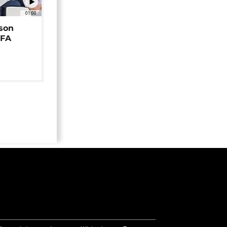
01:00
 son
EFA