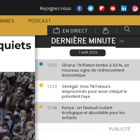
Rejoignez-nous
AMMES
PODCAST
EN DIRECT
DERNIÈRE MINUTE
quiets
7 août 2026
Ghana : l’inflation tombe à 4,6 %, un
13:52
nouveau signe de redressement
économique
Sénégal : trois TikTokeurs
12:53
emprisonnés pour avoir critiqué le
président Faye
Kenya : un fauteuil roulant
12:48
écologique et abordable pour les
enfants
PUBLICITÉ