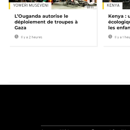
YOWERI MUSEVENI
KENYA
01:11
L’Ouganda autorise le
Kenya : u
déploiement de troupes à
écologiq
Gaza
les enfa
Il y a 2 heures
Il y a 1 he