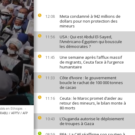
Meta condamné à 942 millions de
12:08
dollars pour non protection des
mineurs
USA : Qui est Abdul El-Sayed,
11:56
l’Américano-Égyptien qui bouscule
les démocrates ?
Une semaine après l’afflux massif
11:45
de migrants, Ceuta face à l’urgence
humanitaire
Côte d’Ivoire : le gouvernement
11:33
boucle le rachat de 100 000 tonnes
de cacao
Ceuta : le Maroc promet d’aider au
11:16
retour des mineurs, le bilan monte à
80 morts
stés en Ethiopie.
-
BLI / AFPTV / AFP
L’Ouganda autorise le déploiement
10:43
de troupes à Gaza
FIFA : La CAF réaffirme son soutien à
08:59