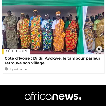
CÔTE D'IVOIRE
01:58
Côte d'Ivoire : Djidji Ayokwe, le tambour parleur
retrouve son village
Il y a 6 heures