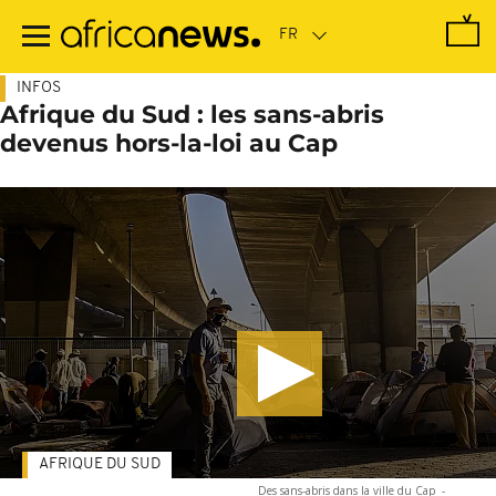
Passer
au
contenu
principal
INFOS
Afrique du Sud : les sans-abris
devenus hors-la-loi au Cap
AFRIQUE DU SUD
Des sans-abris dans la ville du Cap
-