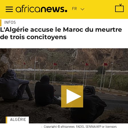
Passer
au
contenu
principal
INFOS
L'Algérie accuse le Maroc du meurtre
de trois concitoyens
ALGÉRIE
-
Copyright © africanews
FADEL SENNA/AFP or licensors