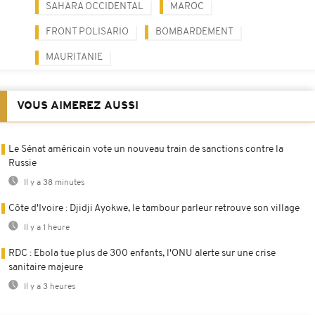
SAHARA OCCIDENTAL
MAROC
FRONT POLISARIO
BOMBARDEMENT
MAURITANIE
VOUS AIMEREZ AUSSI
Le Sénat américain vote un nouveau train de sanctions contre la
Russie
Il y a 38 minutes
Côte d'Ivoire : Djidji Ayokwe, le tambour parleur retrouve son village
Il y a 1 heure
RDC : Ebola tue plus de 300 enfants, l'ONU alerte sur une crise
sanitaire majeure
Il y a 3 heures