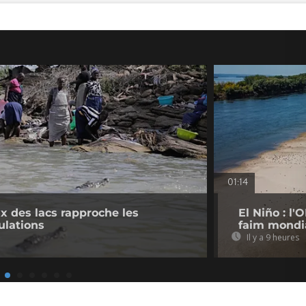
01:14
 des lacs rapproche les
El Niño : l
ulations
faim mondi
Il y a 9 heures