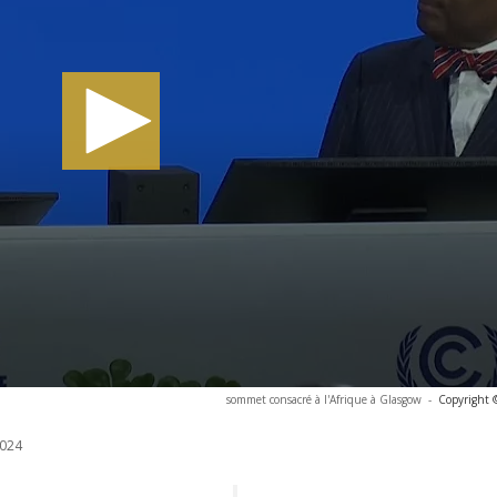
sommet consacré à l'Afrique à Glasgow
-
Copyright 
024