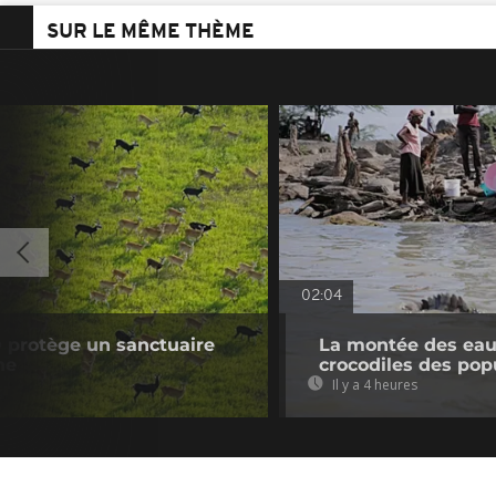
SUR LE MÊME THÈME
02:04
 protège un sanctuaire
La montée des eaux
ne
crocodiles des pop
Il y a 4 heures