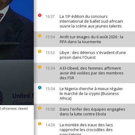
La 13ᵉ édition du concours
16:37
international de ballet sud-africain
ouvre la scène aux jeunes talents
Arrêt sur images du 6 août 2026 : la
15:54
FIFA dans la tourmente
Libye : des détenus s'évadent d'une
15:52
prison dans l'Ouest
A El-Obeid, des femmes affirment
15:34
avoir été violées par des membres
des FSR
Le Nigeria cherche à mieux réguler
15:04
le marché de la crypto [Business
Africa]
© africanews
cleared
Dans l'enfer des équipes engagées
15:00
dans la lutte contre Ebola
La montée des eaux des lacs
14:26
rapproche les crocodiles des
populations