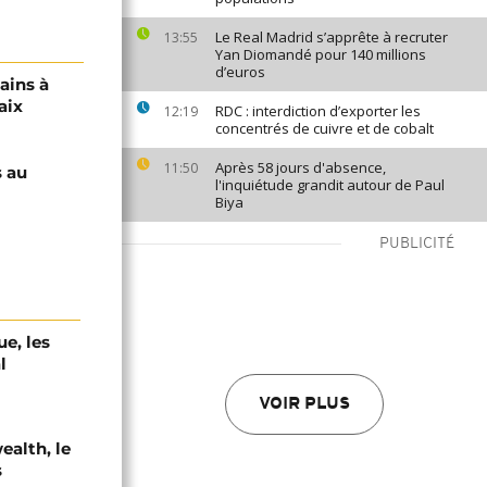
Le Real Madrid s’apprête à recruter
13:55
Yan Diomandé pour 140 millions
d’euros
cains à
aix
RDC : interdiction d’exporter les
12:19
concentrés de cuivre et de cobalt
Après 58 jours d'absence,
11:50
s au
l'inquiétude grandit autour de Paul
Biya
PUBLICITÉ
e, les
l
VOIR PLUS
alth, le
s