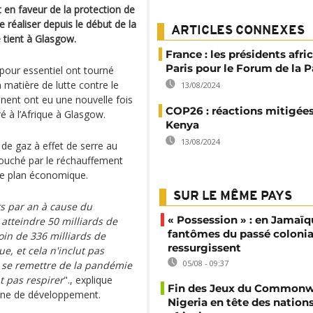
en faveur de la protection de
e réaliser depuis le début de la
ARTICLES CONNEXES
 tient à Glasgow.
France : les présidents afri
Paris pour le Forum de la P
 pour essentiel ont tourné
matière de lutte contre le
13/08/2024
inent ont eu une nouvelle fois
COP26 : réactions mitigée
é à l’Afrique à Glasgow.
Kenya
13/08/2024
 de gaz à effet de serre au
 touché par le réchauffement
 le plan économique.
SUR LE MÊME PAYS
rs par an à cause du
« Possession » : en Jamaïqu
atteindre 50 milliards de
fantômes du passé colonia
oin de 336 milliards de
ressurgissent
e, et cela n'inclut pas
05/08 - 09:37
r se remettre de la pandémie
t pas respirer
"., explique
Fin des Jeux du Commonwe
aine de développement.
Nigeria en tête des nation