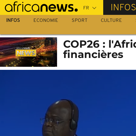
Passer
INFO
au
contenu
INFOS
ECONOMIE
SPORT
CULTURE
principal
COP26 : l'Af
financières