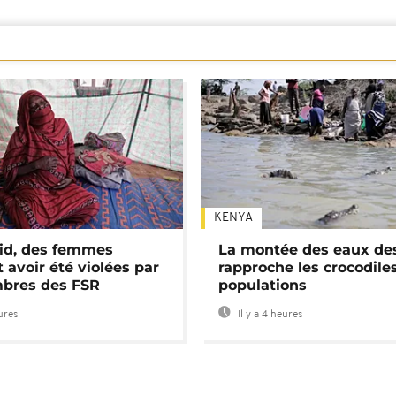
KENYA
id, des femmes
La montée des eaux des
 avoir été violées par
rapproche les crocodile
bres des FSR
populations
eures
Il y a 4 heures