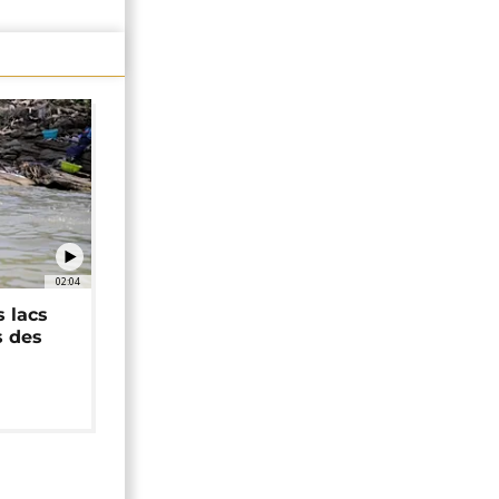
02:04
 lacs
s des