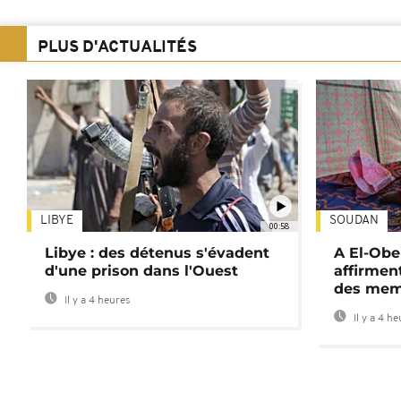
PLUS D'ACTUALITÉS
LIBYE
SOUDAN
00:58
Libye : des détenus s'évadent
A El-Obe
d'une prison dans l'Ouest
affirment
des mem
Il y a 4 heures
Il y a 4 h