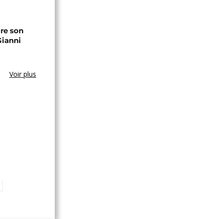
ire son
Gianni
Voir plus