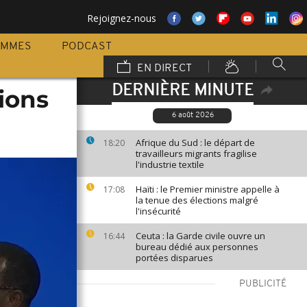
Rejoignez-nous
AMMES
PODCAST
EN DIRECT
DERNIÈRE MINUTE
ions
6 août 2026
Afrique du Sud : le départ de
18:20
travailleurs migrants fragilise
l'industrie textile
Haïti : le Premier ministre appelle à
17:08
la tenue des élections malgré
l'insécurité
Ceuta : la Garde civile ouvre un
16:44
bureau dédié aux personnes
portées disparues
PUBLICITÉ