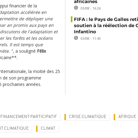
africaines
ppui financier de la
03/08 - 16:26
aptation accélérée en
permettre de déployer une
FIFA : le Pays de Galles ret
 par an promis aux pays en
soutien à la réélection de 
discutons de l'adaptation et
Infantino
r les forêts et les océans
03/08 - 11:43
els. Il est temps que
nète.
", a souligné
Félix
icaine**.
ernationale, la moitié des 25
tion de son programme
5 prochaines années.
FINANCEMENT PARTICIPATIF
CRISE CLIMATIQUE
AFRIQUE
T CLIMATIQUE
CLIMAT