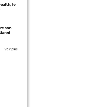
alth, le
s
ire son
Gianni
Voir plus