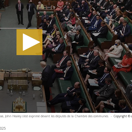
fense, John Healey s'est exprimé devant les députés de la Chambre des communes.
-
Copyright © 
025