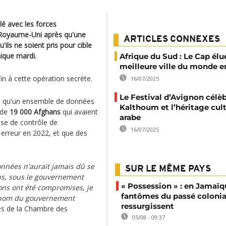
lé avec les forces
u Royaume-Uni après qu'une
ARTICLES CONNEXES
u'ils ne soient pris pour cible
nique mardi.
Afrique du Sud : Le Cap élu
meilleure ville du monde e
n à cette opération secrète.
16/07/2025
Le Festival d’Avignon cél
aré qu'un ensemble de données
Kalthoum et l’héritage cult
 de
19 000 Afghans
qui avaient
arabe
se de contrôle de
16/07/2025
r erreur en 2022, et que des
onnées n'aurait jamais dû se
SUR LE MÊME PAYS
 ans, sous le gouvernement
« Possession » : en Jamaïqu
ons ont été compromises, je
fantômes du passé colonia
u nom du gouvernement
ressurgissent
tés de la Chambre des
05/08 - 09:37