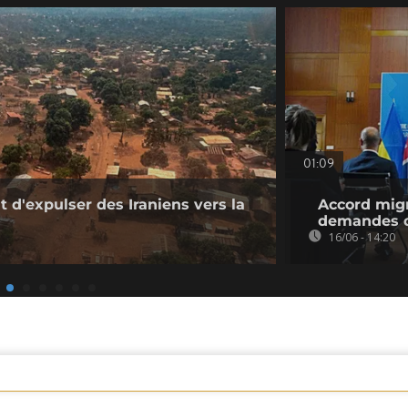
01:09
 d'expulser des Iraniens vers la
Accord migr
demandes d
16/06 - 14:20