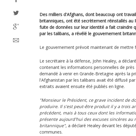
Des milliers d'Afghans, dont beaucoup ont travail
britanniques, ont été secrètement réinstallés a
fuite de données sur leur identité a fait craindre q
par les talibans, a révélé le gouvernement britan
Le gouvernement prévoit maintenant de mettre fi
Le secrétaire à la défense, John Healey, a décl
contenant les informations personnelles de près
demandé à venir en Grande-Bretagne après la pri
l'Afghanistan par les talibans avait été diffusé pa
extraits avaient ensuite été publiés en ligne.
"Monsieur le Président, ce grave incident de d
produire. Il s'est peut-être produit il y a trois
précédent, mais à tous ceux dont les informati
présente aujourd'hui des excuses sincères a
britannique"
, a déclaré Healey devant les dépu
communes.