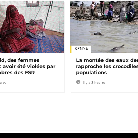
KENYA
id, des femmes
La montée des eaux des
 avoir été violées par
rapproche les crocodile
bres des FSR
populations
eures
Il y a 3 heures