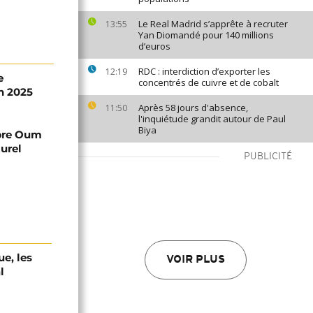
Le Real Madrid s’apprête à recruter
13:55
Yan Diomandé pour 140 millions
d’euros
RDC : interdiction d’exporter les
12:19
e
concentrés de cuivre et de cobalt
n 2025
Après 58 jours d'absence,
11:50
l'inquiétude grandit autour de Paul
Biya
èbre Oum
urel
PUBLICITÉ
e, les
VOIR PLUS
l