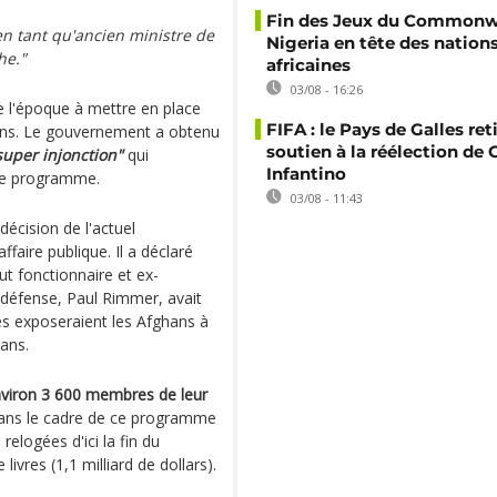
Fin des Jeux du Commonwe
 en tant qu'ancien ministre de
Nigeria en tête des nation
he."
africaines
03/08 - 16:26
e l'époque à mettre en place
FIFA : le Pays de Galles ret
ans. Le gouvernement a obtenu
soutien à la réélection de 
super injonction"
qui
Infantino
 ce programme.
03/08 - 11:43
décision de l'actuel
ffaire publique. Il a déclaré
t fonctionnaire et ex-
 défense, Paul Rimmer, avait
s exposeraient les Afghans à
bans.
viron 3 600 membres de leur
ans le cadre de ce programme
relogées d'ici la fin du
ivres (1,1 milliard de dollars).