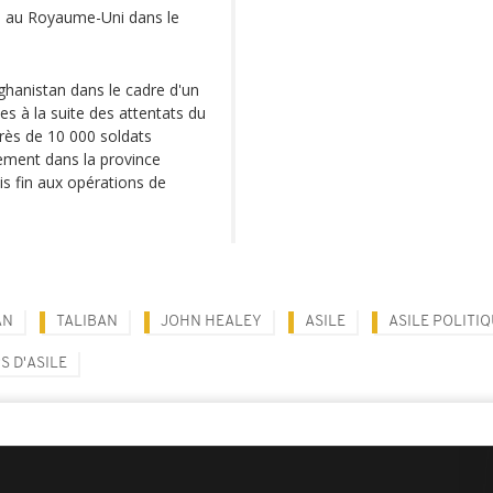
és au Royaume-Uni dans le
ghanistan dans le cadre d'un
es à la suite des attentats du
près de 10 000 soldats
lement dans la province
s fin aux opérations de
AN
TALIBAN
JOHN HEALEY
ASILE
ASILE POLITI
 D'ASILE