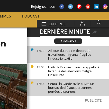
Rejoignez-nous
AMMES
PODCAST
EN DIRECT
DERNIÈRE MINUTE
en
6 août 2026
Afrique du Sud : le départ de
18:20
travailleurs migrants fragilise
l'industrie textile
Haïti : le Premier ministre appelle à
17:08
la tenue des élections malgré
l'insécurité
Ceuta : la Garde civile ouvre un
16:44
bureau dédié aux personnes
portées disparues
PUBLICITÉ