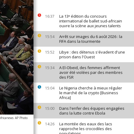
La 13ᵉ édition du concours
16:37
international de ballet sud-africain
ouvre la scène aux jeunes talents
Arrêt sur images du 6 août 2026 : la
15:54
FIFA dans la tourmente
Libye : des détenus s'évadent d'une
15:52
prison dans l'Ouest
A El-Obeid, des femmes affirment
15:34
avoir été violées par des membres
des FSR
Le Nigeria cherche à mieux réguler
15:04
le marché de la crypto [Business
Africa]
Dans l'enfer des équipes engagées
15:00
dans la lutte contre Ebola
africanews
AP Photo
La montée des eaux des lacs
14:26
rapproche les crocodiles des
populations