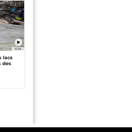
02:04
 lacs
s des