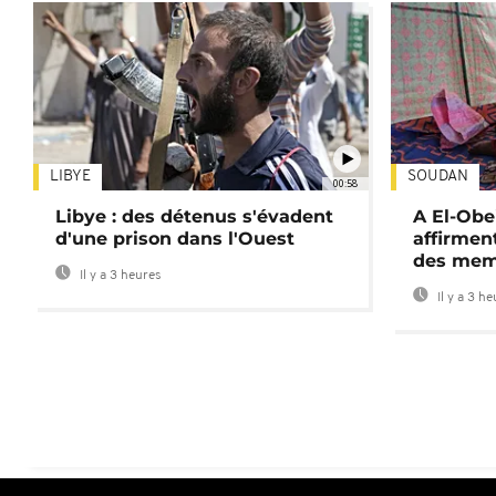
LIBYE
SOUDAN
00:58
Libye : des détenus s'évadent
A El-Obe
d'une prison dans l'Ouest
affirment
des mem
Il y a 3 heures
Il y a 3 h